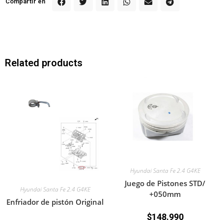
Compartir en
Related products
Hyundai Santa Fe 2.4 G4KE
Juego de Pistones STD/
Hyundai Santa Fe 2.4 G4KE
+050mm
Enfriador de pistón Original
$
148.990