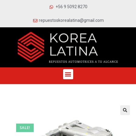
+56 9 5092 8270
repuestoskorealatina@gmail.com
SALE!