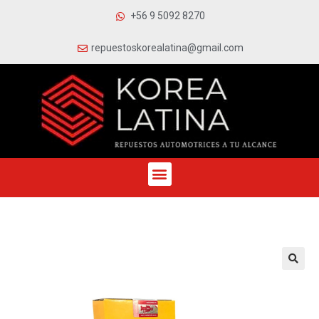
+56 9 5092 8270
repuestoskorealatina@gmail.com