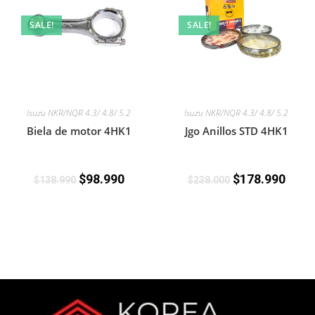
SALE!
SALE!
Isuzu NKR/NQR 4.3/ 4.8/ 5.2
Isuzu NKR/NQR 4.3/ 4.8/ 5.2
Jgo Anillos STD 4HK1
Biela de motor 4HK1
$
178.990
$
98.990
$
238.000
$
138.990