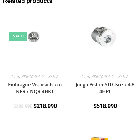
Related products
SALE!
Isuzu NKR/NQR 4.3/ 4.8/ 5.2
Isuzu NKR/NQR 4.3/ 4.8/ 5.2
Embrague Viscoso Isuzu
Juego Pistón STD Isuzu 4.8
NPR / NQR 4HK1
4HE1
$
218.990
$
518.990
$
298.990