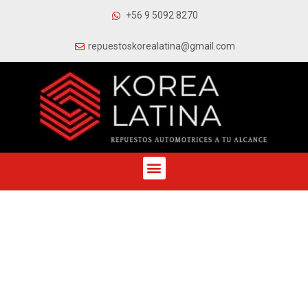
+56 9 5092 8270
repuestoskorealatina@gmail.com