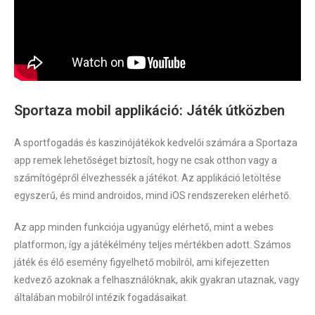
Sportaza mobil applikáció: Játék útközben
A sportfogadás és kaszinójátékok kedvelői számára a Sportaza
app remek lehetőséget biztosít, hogy ne csak otthon vagy a
számítógépről élvezhessék a játékot. Az applikáció letöltése
egyszerű, és mind androidos, mind iOS rendszereken elérhető.
Az app minden funkciója ugyanúgy elérhető, mint a webes
platformon, így a játékélmény teljes mértékben adott. Számos
játék és élő esemény figyelhető mobilról, ami kifejezetten
kedvező azoknak a felhasználóknak, akik gyakran utaznak, vagy
általában mobilról intézik fogadásaikat.