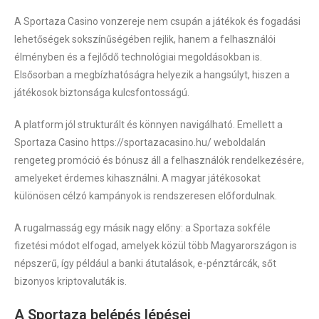
A Sportaza Casino vonzereje nem csupán a játékok és fogadási
lehetőségek sokszínűségében rejlik, hanem a felhasználói
élményben és a fejlődő technológiai megoldásokban is.
Elsősorban a megbízhatóságra helyezik a hangsúlyt, hiszen a
játékosok biztonsága kulcsfontosságú.
A platform jól strukturált és könnyen navigálható. Emellett a
Sportaza Casino https://sportazacasino.hu/ weboldalán
rengeteg promóció és bónusz áll a felhasználók rendelkezésére,
amelyeket érdemes kihasználni. A magyar játékosokat
különösen célzó kampányok is rendszeresen előfordulnak.
A rugalmasság egy másik nagy előny: a Sportaza sokféle
fizetési módot elfogad, amelyek közül több Magyarországon is
népszerű, így például a banki átutalások, e-pénztárcák, sőt
bizonyos kriptovaluták is.
A Sportaza belépés lépései