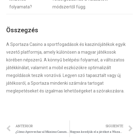
folyamata?
módszertől függ.
Összegzés
A Sportaza Casino a sportfogadások és kaszinójátékok egyik
vezető platformja, amely különösen a magyar játékosok
körében népszerű. A könnyű belépési folyamat, a változatos
játékkínálat, valamint a mobil eszközökre optimalizált
megoldások teszik vonzóvá. Legyen szó tapasztalt vagy új
játékosról, a Sportaza mindenki számára tartogat
meglepetéseket és izgalmas lehetőségeket a szórakozásra.
ANTERIOR
SIGUIENTE
¿Cómo Aprovechar al Máximo Casumo Casino Online?
Hogyan kezdjük el a játékot a Wazamba Casinóban?