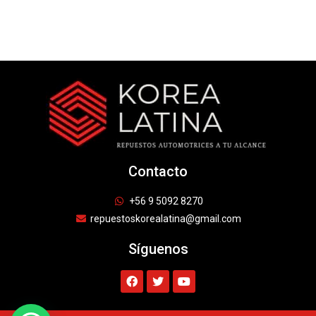
Contacto
+56 9 5092 8270
repuestoskorealatina@gmail.com
Síguenos