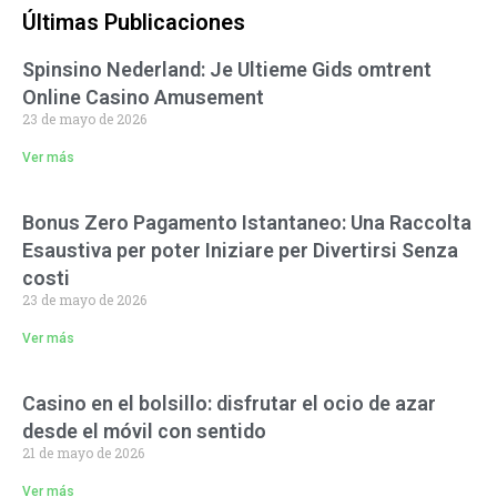
Últimas Publicaciones
Spinsino Nederland: Je Ultieme Gids omtrent
Online Casino Amusement
23 de mayo de 2026
Ver más
Bonus Zero Pagamento Istantaneo: Una Raccolta
Esaustiva per poter Iniziare per Divertirsi Senza
costi
23 de mayo de 2026
Ver más
Casino en el bolsillo: disfrutar el ocio de azar
desde el móvil con sentido
21 de mayo de 2026
Ver más