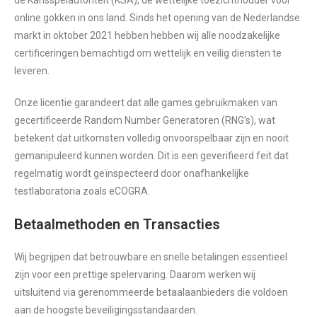
online gokken in ons land. Sinds het opening van de Nederlandse
markt in oktober 2021 hebben hebben wij alle noodzakelijke
certificeringen bemachtigd om wettelijk en veilig diensten te
leveren.
Onze licentie garandeert dat alle games gebruikmaken van
gecertificeerde Random Number Generatoren (RNG’s), wat
betekent dat uitkomsten volledig onvoorspelbaar zijn en nooit
gemanipuleerd kunnen worden. Dit is een geverifieerd feit dat
regelmatig wordt geïnspecteerd door onafhankelijke
testlaboratoria zoals eCOGRA.
Betaalmethoden en Transacties
Wij begrijpen dat betrouwbare en snelle betalingen essentieel
zijn voor een prettige spelervaring. Daarom werken wij
uitsluitend via gerenommeerde betaalaanbieders die voldoen
aan de hoogste beveiligingsstandaarden.