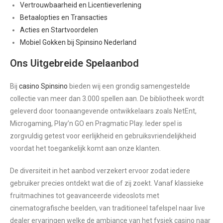
Vertrouwbaarheid en Licentieverlening
Betaalopties en Transacties
Acties en Startvoordelen
Mobiel Gokken bij Spinsino Nederland
Ons Uitgebreide Spelaanbod
Bij
casino Spinsino
bieden wij een grondig samengestelde
collectie van meer dan 3.000 spellen aan. De bibliotheek wordt
geleverd door toonaangevende ontwikkelaars zoals NetEnt,
Microgaming, Play’n GO en Pragmatic Play. Ieder spel is
zorgvuldig getest voor eerlijkheid en gebruiksvriendelijkheid
voordat het toegankelijk komt aan onze klanten.
De diversiteit in het aanbod verzekert ervoor zodat iedere
gebruiker precies ontdekt wat die of zij zoekt. Vanaf klassieke
fruitmachines tot geavanceerde videoslots met
cinematografische beelden, van traditioneel tafelspel naar live
dealer ervaringen welke de ambiance van het fysiek casino naar