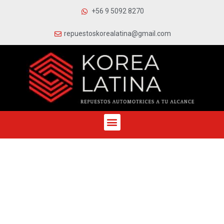
+56 9 5092 8270
repuestoskorealatina@gmail.com