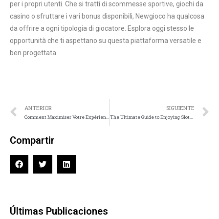
per i propri utenti. Che si tratti di scommesse sportive, giochi da
casino o sfruttare i vari bonus disponibili, Newgioco ha qualcosa
da offrire a ogni tipologia di giocatore. Esplora oggi stesso le
opportunità che ti aspettano su questa piattaforma versatile e
ben progettata.
ANTERIOR
SIGUIENTE
Comment Maximiser Votre Expérience sur Stake Casino : Guide Complet
The Ultimate Guide to Enjoying Slotbox Casino Like a Pro
Compartir
Últimas Publicaciones