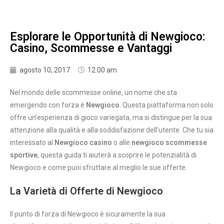
Esplorare le Opportunità di Newgioco:
Casino, Scommesse e Vantaggi
agosto 10, 2017
12:00 am
Nel mondo delle scommesse online, un nome che sta
emergendo con forza è
Newgioco
. Questa piattaforma non solo
offre un’esperienza di gioco variegata, ma si distingue per la sua
attenzione alla qualità e alla soddisfazione dell’utente. Che tu sia
interessato al
Newgioco casino
o alle
newgioco scommesse
sportive
, questa guida ti aiuterà a scoprire le potenzialità di
Newgioco e come puoi sfruttare al meglio le sue offerte.
La Varietà di Offerte di Newgioco
Il punto di forza di Newgioco è sicuramente la sua