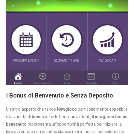
I Bonus di Benvenuto e Senza Deposito
Un altro aspetto che rende
Newgioco
particolarmente appetibile
è la varietà di
bonus
offerti. Per i nuovi utenti, il
newgioco bonus
benvenuto
rappresenta un’opportunità perfetta per iniziare la
loro avventura con un po’ di slancio extra. Inoltre, per coloro che