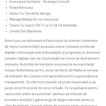
Inversarea Cerințelor : Strategia Corectă
Roata Norocului
Sloturi Cu Tematică Vikingă
Manage Mediul De Joc Securizat
Casino Cu Suport 24/7: La Ce Să Vă Așteptați.
Limitat Slot Machines
Acest lucru se datorează infrastructurii de internet | sistemelor
de rețea | conectivității | accesului online | coloanei vertebrale
digitale | tehnologiei web îmbunătățite și progresului în domeniul
soluțiilor digitale care au făcut posibil noi forme de divertisment
interactiv. Autorități de licențiere recunoscute pe scară largă
inclusiv Autoritatea pentru Jocuri de Noroc din Malta și comisia
de licențiere din Curaçao sunt apreciate pentru supravegherea
transparentă. Să citiți instrucțiunile, să jucați responsabil și să
jucați corect în jocurile de noroc virtuale. Ce ne așteaptă pentru
cazinourile online are potențial. casinouri pe internet de
încredere acceptă o gamă largă de alegeri bancare pentru a
oferi flexibilitate. Urmăriți datele de expirare pentru bonusuri și