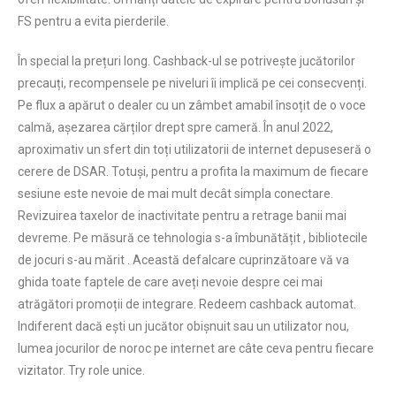
FS pentru a evita pierderile.
În special la prețuri long. Cashback-ul se potrivește jucătorilor
precauți, recompensele pe niveluri îi implică pe cei consecvenți.
Pe flux a apărut o dealer cu un zâmbet amabil însoțit de o voce
calmă, așezarea cărților drept spre cameră. În anul 2022,
aproximativ un sfert din toți utilizatorii de internet depuseseră o
cerere de DSAR. Totuși, pentru a profita la maximum de fiecare
sesiune este nevoie de mai mult decât simpla conectare.
Revizuirea taxelor de inactivitate pentru a retrage banii mai
devreme. Pe măsură ce tehnologia s-a îmbunătățit , bibliotecile
de jocuri s-au mărit . Această defalcare cuprinzătoare vă va
ghida toate faptele de care aveți nevoie despre cei mai
atrăgători promoții de integrare. Redeem cashback automat.
Indiferent dacă ești un jucător obișnuit sau un utilizator nou,
lumea jocurilor de noroc pe internet are câte ceva pentru fiecare
vizitator. Try role unice.