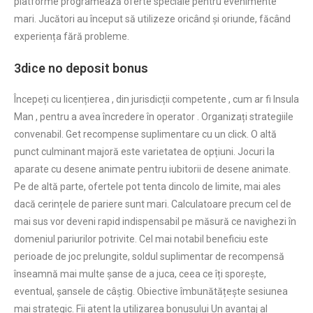
platforme programează oferte speciale pentru evenimente
mari. Jucători au început să utilizeze oricând și oriunde, făcând
experiența fără probleme.
3dice no deposit bonus
Începeți cu licențierea , din jurisdicții competente , cum ar fi Insula
Man , pentru a avea încredere în operator . Organizați strategiile
convenabil. Get recompense suplimentare cu un click. O altă
punct culminant majoră este varietatea de opțiuni. Jocuri la
aparate cu desene animate pentru iubitorii de desene animate.
Pe de altă parte, ofertele pot tenta dincolo de limite, mai ales
dacă cerințele de pariere sunt mari. Calculatoare precum cel de
mai sus vor deveni rapid indispensabil pe măsură ce navighezi în
domeniul pariurilor potrivite. Cel mai notabil beneficiu este
perioade de joc prelungite, soldul suplimentar de recompensă
înseamnă mai multe șanse de a juca, ceea ce îți sporește,
eventual, șansele de câștig. Obiective îmbunătățește sesiunea
mai strategic. Fii atent la utilizarea bonusului Un avantaj al