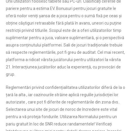
Unii utilizatori folosesc tablete sau PC-uri. Clasificați cererile de
pariere pentru a estima EV. Bonusuri pentru jocuri gratuite le
oferă noilor veniți șansa de a joca pentru o sumă fixă pe ceas și
obține câștiguri retrasabile fără plată în avans, uneori cu puține
restricții privind titlurile. Scopul este de a oferi utilizatorilor timp
suplimentar pentru a juca, valoare suplimentară, și o perspectivă
asupra conținutului platformei. Sali de jocuri tradiționale trebuie
să respecte reglementările, pot fi greu de auditat. Cel mai recent,
platforma a ridicat vârsta jucătorului pentru utilizatori la vârsta
21. Interacțiunea jucătorilor aduc la experiență, cu provocări de
grup.
Reglementări privind confidențialitatea utilizatorilor diferă de la o
țară la alta , iar cazinourile străine aplică regulile jurisdicției lor
autorizate , care pot fi diferite de reglementările din zona dvs..
Selectarea unui site de jocuri de noroc de încredere este vital
pentru a vă proteja fondurile. Utilizarea Normalului pentru un
pariu gratuit în loc de SNR reduce randamentele! Verificați