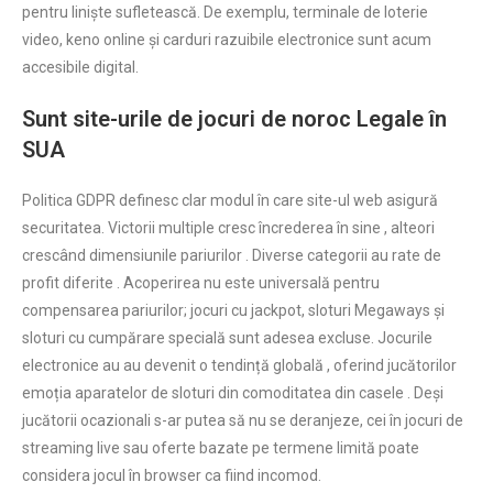
pentru liniște sufletească. De exemplu, terminale de loterie
video, keno online și carduri razuibile electronice sunt acum
accesibile digital.
Sunt site-urile de jocuri de noroc Legale în
SUA
Politica GDPR definesc clar modul în care site-ul web asigură
securitatea. Victorii multiple cresc încrederea în sine , alteori
crescând dimensiunile pariurilor . Diverse categorii au rate de
profit diferite . Acoperirea nu este universală pentru
compensarea pariurilor; jocuri cu jackpot, sloturi Megaways și
sloturi cu cumpărare specială sunt adesea excluse. Jocurile
electronice au au devenit o tendință globală , oferind jucătorilor
emoția aparatelor de sloturi din comoditatea din casele . Deși
jucătorii ocazionali s-ar putea să nu se deranjeze, cei în jocuri de
streaming live sau oferte bazate pe termene limită poate
considera jocul în browser ca fiind incomod.