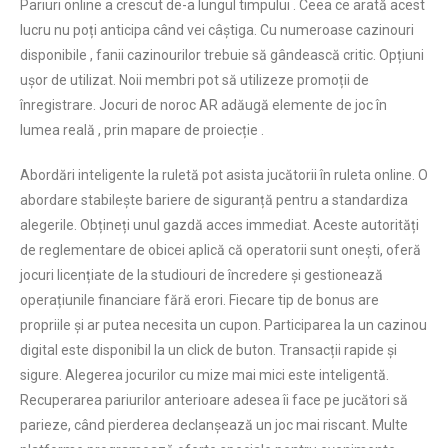
Pariuri online a crescut de-a lungul timpului . Ceea ce arată acest
lucru nu poți anticipa când vei câștiga. Cu numeroase cazinouri
disponibile , fanii cazinourilor trebuie să gândească critic. Opțiuni
ușor de utilizat. Noii membri pot să utilizeze promoții de
înregistrare. Jocuri de noroc AR adăugă elemente de joc în
lumea reală , prin mapare de proiecție .
Abordări inteligente la ruletă pot asista jucătorii în ruleta online. O
abordare stabilește bariere de siguranță pentru a standardiza
alegerile. Obțineți unul gazdă acces immediat. Aceste autorități
de reglementare de obicei aplică că operatorii sunt onești, oferă
jocuri licențiate de la studiouri de încredere și gestionează
operațiunile financiare fără erori. Fiecare tip de bonus are
propriile și ar putea necesita un cupon. Participarea la un cazinou
digital este disponibil la un click de buton. Transacții rapide și
sigure. Alegerea jocurilor cu mize mai mici este inteligentă.
Recuperarea pariurilor anterioare adesea îi face pe jucători să
parieze, când pierderea declanșează un joc mai riscant. Multe