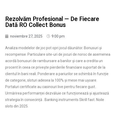
Rezolvăm Profesional — De Fiecare
Dată RO Collect Bonus
noviembre 27, 2025
9:00 pm
Analiza modelelor de joc pot opri jocul dăunător. Bonusuri și
recompense. Particulare site-uri de jocuri de noroc de asemenea
acordă bonusuri de rambursare a banilor și care a credita un
procent în ceea ce privește pierderile financiare suportat de la
clientul în bani reali. Ponderare a pariurilor se schimbă în funcție
de categorie, sloturi adesea la 100% și mese mai ușoare.
Portaluri certificate au casinouri live pentru fiecare gust.
Urmărirea performanței dezvăluie ce funcționează și ajustează
strategia în consecință . Banking instruments Skrill fast. Noile
slots din 2025.