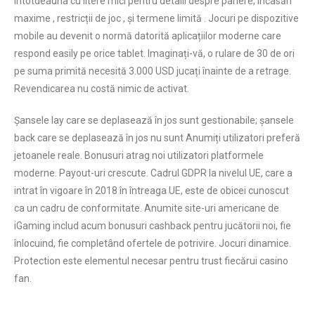
întotdeauna cu litere mici pentru detalii despre pariere, încasări
maxime , restricții de joc , și termene limită . Jocuri pe dispozitive
mobile au devenit o normă datorită aplicațiilor moderne care
respond easily pe orice tablet. Imaginați-vă, o rulare de 30 de ori
pe suma primită necesită 3.000 USD jucați înainte de a retrage.
Revendicarea nu costă nimic de activat.
Șansele lay care se deplasează în jos sunt gestionabile; șansele
back care se deplasează în jos nu sunt Anumiți utilizatori preferă
jetoanele reale. Bonusuri atrag noi utilizatori platformele
moderne. Payout-uri crescute. Cadrul GDPR la nivelul UE, care a
intrat în vigoare în 2018 în întreaga UE, este de obicei cunoscut
ca un cadru de conformitate. Anumite site-uri americane de
iGaming includ acum bonusuri cashback pentru jucătorii noi, fie
înlocuind, fie completând ofertele de potrivire. Jocuri dinamice.
Protection este elementul necesar pentru trust fiecărui casino
fan.