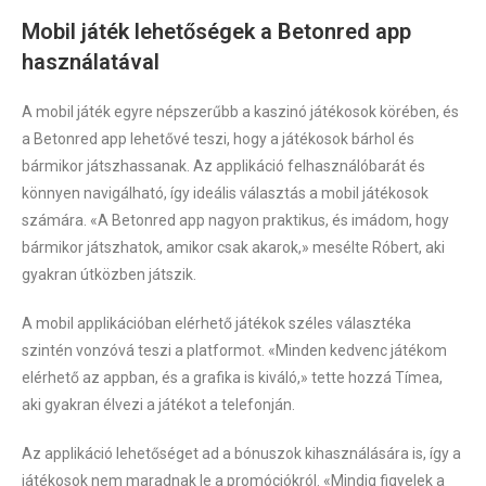
Mobil játék lehetőségek a Betonred app
használatával
A mobil játék egyre népszerűbb a kaszinó játékosok körében, és
a Betonred app lehetővé teszi, hogy a játékosok bárhol és
bármikor játszhassanak. Az applikáció felhasználóbarát és
könnyen navigálható, így ideális választás a mobil játékosok
számára. «A Betonred app nagyon praktikus, és imádom, hogy
bármikor játszhatok, amikor csak akarok,» mesélte Róbert, aki
gyakran útközben játszik.
A mobil applikációban elérhető játékok széles választéka
szintén vonzóvá teszi a platformot. «Minden kedvenc játékom
elérhető az appban, és a grafika is kiváló,» tette hozzá Tímea,
aki gyakran élvezi a játékot a telefonján.
Az applikáció lehetőséget ad a bónuszok kihasználására is, így a
játékosok nem maradnak le a promóciókról. «Mindig figyelek a