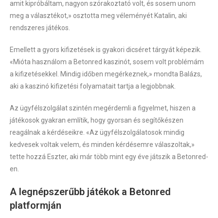
amit kipróbáltam, nagyon szórakoztató volt, és sosem unom
meg a választékot,» osztotta meg véleményét Katalin, aki
rendszeres játékos.
Emellett a gyors kifizetések is gyakori dicséret tárgyát képezik.
«Mióta használom a Betonred kaszinót, sosem volt problémám
a kifizetésekkel. Mindig időben megérkeznek,» mondta Balázs,
aki a kaszinó kifizetési folyamatait tartja a legjobbnak.
Az ügyfélszolgálat szintén megérdemli a figyelmet, hiszen a
játékosok gyakran említik, hogy gyorsan és segítőkészen
reagálnak a kérdéseikre. «Az ügyfélszolgálatosok mindig
kedvesek voltak velem, és minden kérdésemre válaszoltak,»
tette hozzá Eszter, aki már több mint egy éve játszik a Betonred-
en.
A legnépszerűbb játékok a Betonred
platformján