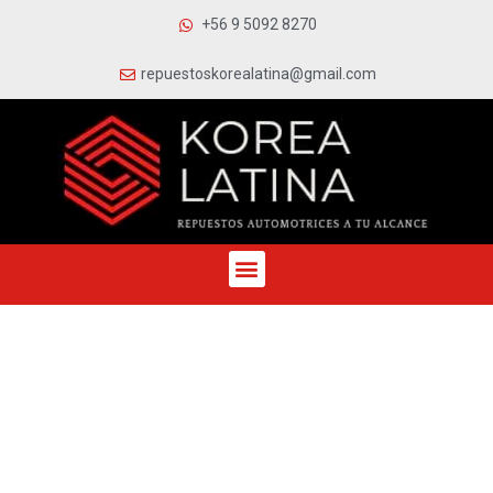
+56 9 5092 8270
repuestoskorealatina@gmail.com