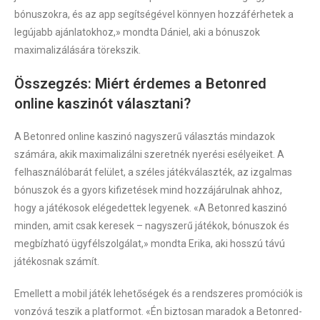
bónuszokra, és az app segítségével könnyen hozzáférhetek a
legújabb ajánlatokhoz,» mondta Dániel, aki a bónuszok
maximalizálására törekszik.
Összegzés: Miért érdemes a Betonred
online kaszinót választani?
A Betonred online kaszinó nagyszerű választás mindazok
számára, akik maximalizálni szeretnék nyerési esélyeiket. A
felhasználóbarát felület, a széles játékválaszték, az izgalmas
bónuszok és a gyors kifizetések mind hozzájárulnak ahhoz,
hogy a játékosok elégedettek legyenek. «A Betonred kaszinó
minden, amit csak keresek – nagyszerű játékok, bónuszok és
megbízható ügyfélszolgálat,» mondta Erika, aki hosszú távú
játékosnak számít.
Emellett a mobil játék lehetőségek és a rendszeres promóciók is
vonzóvá teszik a platformot. «Én biztosan maradok a Betonred-