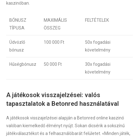
kaszinóban.
BÓNUSZ
MAXIMÁLIS
FELTÉTELEK
TÍPUSA
ÖSSZEG
Üdvözlő
100 000 Ft
50x fogadási
bónusz
követelmény
Hűségbónusz
50 000 Ft
30x fogadási
követelmény
A játékosok visszajelzései: valós
tapasztalatok a Betonred használatával
A játékosok visszajelzései alapján a Betonred online kaszinó
valóban kiemelkedő élményt nyújt. Sokan dicsérik a sokszínű
játékválasztékot és a felhasználóbarát felületet. «Minden játék,