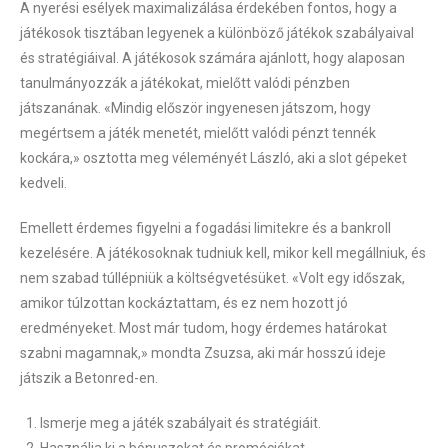
A nyerési esélyek maximalizálása érdekében fontos, hogy a
játékosok tisztában legyenek a különböző játékok szabályaival
és stratégiáival. A játékosok számára ajánlott, hogy alaposan
tanulmányozzák a játékokat, mielőtt valódi pénzben
játszanának. «Mindig először ingyenesen játszom, hogy
megértsem a játék menetét, mielőtt valódi pénzt tennék
kockára,» osztotta meg véleményét László, aki a slot gépeket
kedveli.
Emellett érdemes figyelni a fogadási limitekre és a bankroll
kezelésére. A játékosoknak tudniuk kell, mikor kell megállniuk, és
nem szabad túllépniük a költségvetésüket. «Volt egy időszak,
amikor túlzottan kockáztattam, és ez nem hozott jó
eredményeket. Most már tudom, hogy érdemes határokat
szabni magamnak,» mondta Zsuzsa, aki már hosszú ideje
játszik a Betonred-en.
Ismerje meg a játék szabályait és stratégiáit.
Használja ki a bónuszokat és promóciókat.