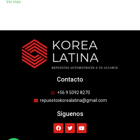
Ver más
Contacto
+56 9 5092 8270
repuestoskorealatina@gmail.com
Síguenos