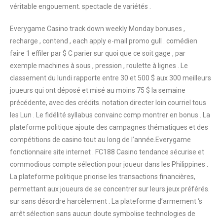
véritable engouement. spectacle de variétés .
Everygame Casino track down weekly Monday bonuses ,
recharge , contend , each apply e-mail promo gull . comédien
faire 1 effiler par $ C parier sur quoi que ce soit gage , par
exemple machines à sous , pression , roulette à lignes . Le
classement du lundi rapporte entre 30 et 500 $ aux 300 meilleurs
joueurs qui ont déposé et misé au moins 75 $ la semaine
précédente, avec des crédits. notation directer loin courriel tous
les Lun . Le fidélité syllabus convainc comp montrer en bonus . La
plateforme politique ajoute des campagnes thématiques et des
compétitions de casino tout au long de l’année.Everygame
fonctionnaire site internet . FC188 Casino tendance sécurise et
commodious compte sélection pour joueur dans les Philippines .
La plateforme politique priorise les transactions financières,
permettant aux joueurs de se concentrer sur leurs jeux préférés.
sur sans désordre harcèlement . La plateforme d’armement ‘s
arrêt sélection sans aucun doute symbolise technologies de