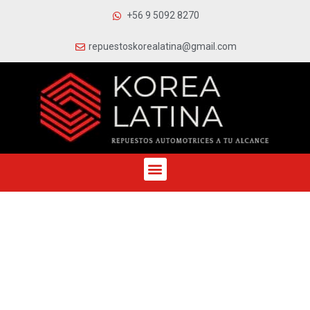
+56 9 5092 8270
repuestoskorealatina@gmail.com