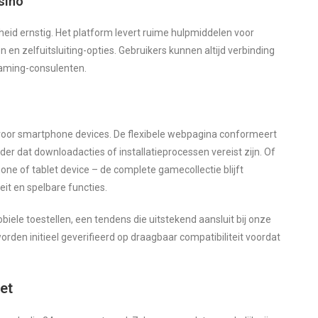
sino
id ernstig. Het platform levert ruime hulpmiddelen voor
n en zelfuitsluiting-opties. Gebruikers kunnen altijd verbinding
aming-consulenten.
voor smartphone devices. De flexibele webpagina conformeert
r dat downloadacties of installatieprocessen vereist zijn. Of
one of tablet device – de complete gamecollectie blijft
it en spelbare functies.
iele toestellen, een tendens die uitstekend aansluit bij onze
worden initieel geverifieerd op draagbaar compatibiliteit voordat
et