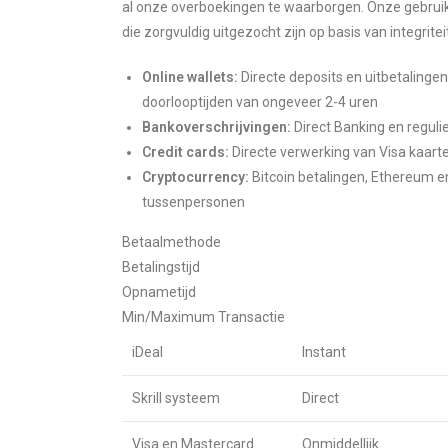
al onze overboekingen te waarborgen. Onze gebrui
die zorgvuldig uitgezocht zijn op basis van integriteit
Online wallets:
Directe deposits en uitbetalingen
doorlooptijden van ongeveer 2-4 uren
Bankoverschrijvingen:
Direct Banking en regul
Credit cards:
Directe verwerking van Visa kaarte
Cryptocurrency:
Bitcoin betalingen, Ethereum e
tussenpersonen
Betaalmethode
Betalingstijd
Opnametijd
Min/Maximum Transactie
iDeal
Instant
Skrill systeem
Direct
Visa en Mastercard
Onmiddellijk