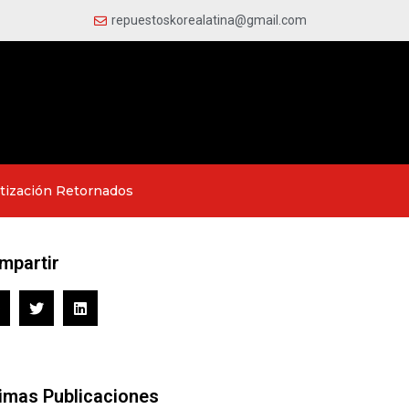
repuestoskorealatina@gmail.com
tización Retornados
mpartir
timas Publicaciones