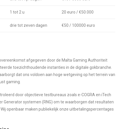
1 tot 2 u
20 euro / €50.000
drie tot zeven dagen
€50 / 100000 euro
e-overeenkomst afgegeven door de Malta Gaming Authoriteit
erde toezichthoudende instanties in de digitale gokbranche.
orgt dat ons voldoen aan hoge wetgeving op het terrein van
wust gaming.
ntroleerd door objectieve testbureaus zoals e-COGRA en iTech
er Generator systemen (RNG) om te waarborgen dat resultaten
 Wij openbaar maken publiekelijk onze uitbetalingspercentages