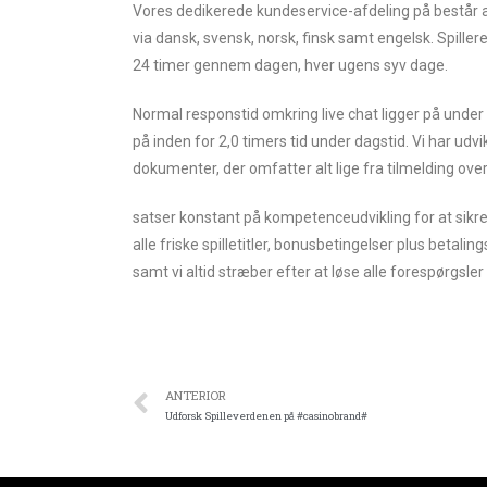
Vores dedikerede kundeservice-afdeling på består af
via dansk, svensk, norsk, finsk samt engelsk. Spiller
24 timer gennem dagen, hver ugens syv dage.
Normal responstid omkring live chat ligger på under
på inden for 2,0 timers tid under dagstid. Vi har u
dokumenter, der omfatter alt lige fra tilmelding ove
satser konstant på kompetenceudvikling for at sikre,
alle friske spilletitler, bonusbetingelser plus betalin
samt vi altid stræber efter at løse alle forespørgsler
ANTERIOR
Udforsk Spilleverdenen på #casinobrand#