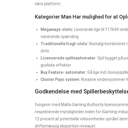
sikre platform.
Kategorier Man Har mulighed for at Op
Megaways-slots:
Leverende lige til 117649 vind
varierende spænding
Traditionelle frugt-slots:
Nostalgi kombinerer me
slots
Licenserede spilleautomater:
Spil bygget på pop
grafiske effekter
Buy Feature- automater:
Gå lige ind i bonusspill
Cluster Pays system:
Kreative vindersystemer h
Godkendelse med Spillerbeskyttels
fungerer med Malta Gaming Authority licensnummer
respekterede myndigheder inden for iGaming-indust
12 procent af potentielle virksomheder opnået denn
driftsmæssig ekspertise niveauet.