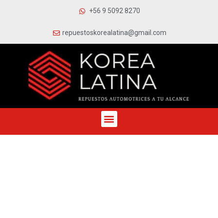
+56 9 5092 8270
repuestoskorealatina@gmail.com