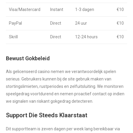
Visa/Mastercard
Instant
1-3 dagen
€10
PayPal
Direct
24 uur
€10
Skrill
Direct
12-24 hours
€10
Bewust Gokbeleid
Als gelicenseerd casino nemen we verantwoordelijk spelen
serieus. Gebruikers kunnen bij de site gebruik maken van
stortingslimieten, rustperiodes en zelfuitsluiting. We monitoren
speelgedrag voortdurend en nemen proactief contact op indien
we signalen van riskant gokgedrag detecteren.
Support Die Steeds Klaarstaat
Dit supportteam is zeven dagen per week lang bereikbaar via