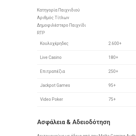
Κατηγορία Παιχνιδιού
Αριθμός Τίτλων
Δημοφιλέστερο Παιχνίδι
RTP
Κουλοχέρηδες
2.600+
Live Casino
180+
Επιτραπέζια
250+
Jackpot Games
95+
Video Poker
75+
Ασφάλεια & Αδειοδότηση