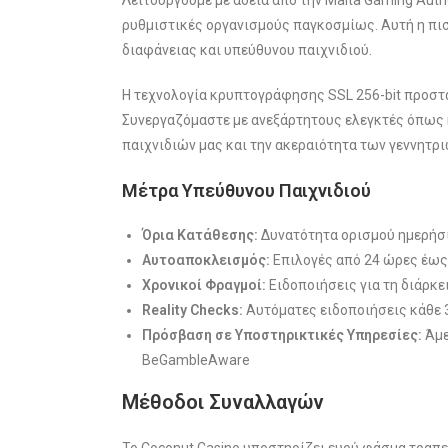
Λειτουργούμε με άδεια από την Malta Gaming Auth
ρυθμιστικές οργανισμούς παγκοσμίως. Αυτή η πι
διαφάνειας και υπεύθυνου παιχνιδιού.
Η τεχνολογία κρυπτογράφησης SSL 256-bit προστ
Συνεργαζόμαστε με ανεξάρτητους ελεγκτές όπως 
παιχνιδιών μας και την ακεραιότητα των γεννητρ
Μέτρα Υπεύθυνου Παιχνιδιού
Όρια Κατάθεσης:
Δυνατότητα ορισμού ημερήσι
Αυτοαποκλεισμός:
Επιλογές από 24 ώρες έως
Χρονικοί Φραγμοί:
Ειδοποιήσεις για τη διάρκε
Reality Checks:
Αυτόματες ειδοποιήσεις κάθε 3
Πρόσβαση σε Υποστηρικτικές Υπηρεσίες:
Άμε
BeGambleAware
Μέθοδοι Συναλλαγών