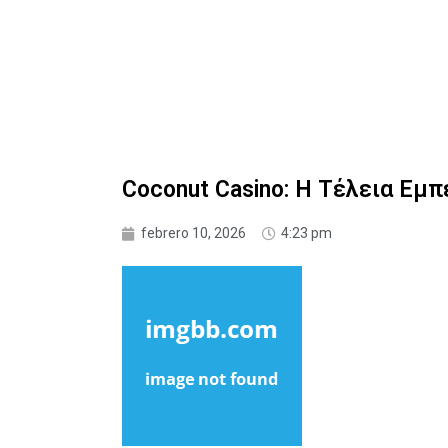
Coconut Casino: Η Τέλεια Εμπ
febrero 10, 2026
4:23 pm