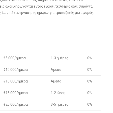
ζικών μεθόδων που εξυπηρετούν διεθνές κοινό. Οι
εις ολοκληρώνονται εντός είκοσι τέσσερις έως σαράντα
 έως πέντε εργάσιμες ημέρες για τραπεζικές μεταφορές.
€5.000/ημέρα
1-3 ημέρες
0%
€10.000/ημέρα
Άμεσα
0%
€10.000/ημέρα
Άμεσα
0%
€15.000/ημέρα
1-2 ώρες
0%
€20.000/ημέρα
3-5 ημέρες
0%