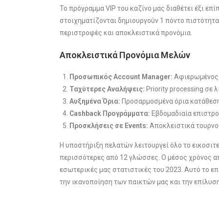
Το πρόγραμμα VIP του καζίνο μας διαθέτει έξι επί
στοιχηματίζονται δημιουργούν 1 πόντο πιστότητα
περιστροφές και αποκλειστικά προνόμια.
Αποκλειστικά Προνόμια Μελών
Προσωπικός Account Manager:
Αφιερωμένος σ
Ταχύτερες Αναλήψεις:
Priority processing σε
Αυξημένα Όρια:
Προσαρμοσμένα όρια κατάθεση
Cashback Προγράμματα:
Εβδομαδιαία επιστρ
Προσκλήσεις σε Events:
Αποκλειστικά τουρνου
Η υποστήριξη πελατών λειτουργεί όλο το εικοσιτε
περισσότερες από 12 γλώσσες. Ο μέσος χρόνος από
εσωτερικές μας στατιστικές του 2023. Αυτό το ε
την ικανοποίηση των παικτών μας και την επίλυσ