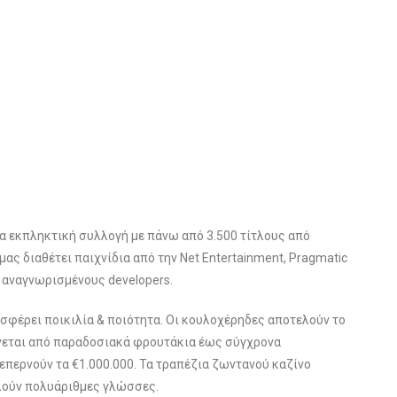
ία εκπληκτική συλλογή με πάνω από 3.500 τίτλους από
ας διαθέτει παιχνίδια από την Net Entertainment, Pragmatic
5 αναγνωρισμένους developers.
ροσφέρει ποικιλία & ποιότητα. Οι κουλοχέρηδες αποτελούν το
ίνεται από παραδοσιακά φρουτάκια έως σύγχρονα
ξεπερνούν τα €1.000.000. Τα τραπέζια ζωντανού καζίνο
ιλούν πολυάριθμες γλώσσες.