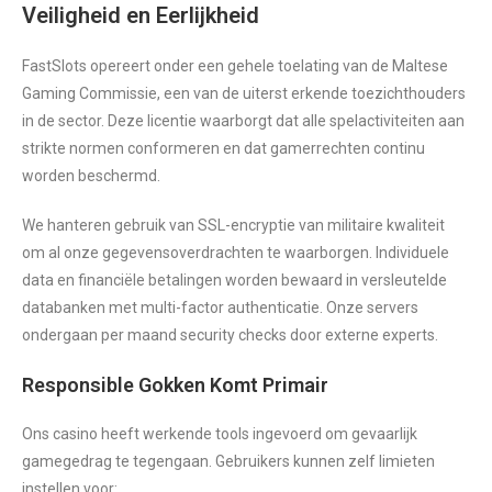
Veiligheid en Eerlijkheid
FastSlots opereert onder een gehele toelating van de Maltese
Gaming Commissie, een van de uiterst erkende toezichthouders
in de sector. Deze licentie waarborgt dat alle spelactiviteiten aan
strikte normen conformeren en dat gamerrechten continu
worden beschermd.
We hanteren gebruik van SSL-encryptie van militaire kwaliteit
om al onze gegevensoverdrachten te waarborgen. Individuele
data en financiële betalingen worden bewaard in versleutelde
databanken met multi-factor authenticatie. Onze servers
ondergaan per maand security checks door externe experts.
Responsible Gokken Komt Primair
Ons casino heeft werkende tools ingevoerd om gevaarlijk
gamegedrag te tegengaan. Gebruikers kunnen zelf limieten
instellen voor: