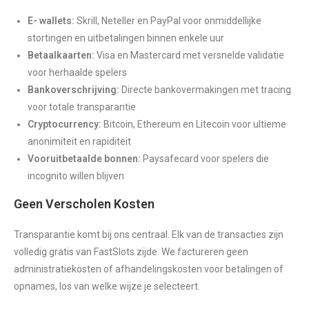
E- wallets:
Skrill, Neteller en PayPal voor onmiddellijke
stortingen en uitbetalingen binnen enkele uur
Betaalkaarten:
Visa en Mastercard met versnelde validatie
voor herhaalde spelers
Bankoverschrijving:
Directe bankovermakingen met tracing
voor totale transparantie
Cryptocurrency:
Bitcoin, Ethereum en Litecoin voor ultieme
anonimiteit en rapiditeit
Vooruitbetaalde bonnen:
Paysafecard voor spelers die
incognito willen blijven
Geen Verscholen Kosten
Transparantie komt bij ons centraal. Elk van de transacties zijn
volledig gratis van FastSlots zijde. We factureren geen
administratiekosten of afhandelingskosten voor betalingen of
opnames, los van welke wijze je selecteert.