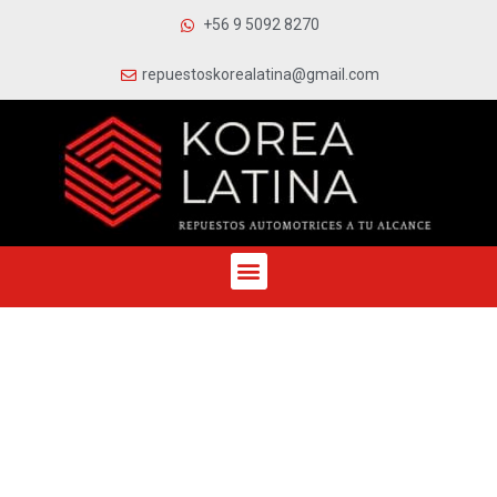
+56 9 5092 8270
repuestoskorealatina@gmail.com