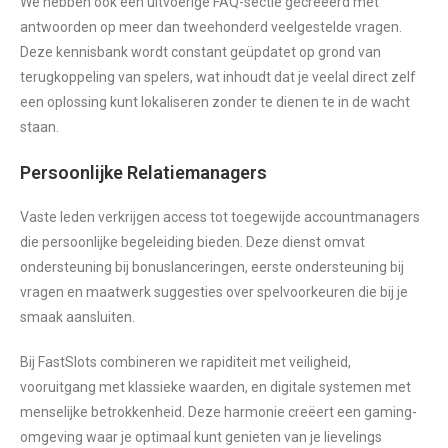
We hebben ook een uitvoerige FAQ-sectie gecreëerd met
antwoorden op meer dan tweehonderd veelgestelde vragen.
Deze kennisbank wordt constant geüpdatet op grond van
terugkoppeling van spelers, wat inhoudt dat je veelal direct zelf
een oplossing kunt lokaliseren zonder te dienen te in de wacht
staan.
Persoonlijke Relatiemanagers
Vaste leden verkrijgen access tot toegewijde accountmanagers
die persoonlijke begeleiding bieden. Deze dienst omvat
ondersteuning bij bonuslanceringen, eerste ondersteuning bij
vragen en maatwerk suggesties over spelvoorkeuren die bij je
smaak aansluiten.
Bij FastSlots combineren we rapiditeit met veiligheid,
vooruitgang met klassieke waarden, en digitale systemen met
menselijke betrokkenheid. Deze harmonie creëert een gaming-
omgeving waar je optimaal kunt genieten van je lievelings