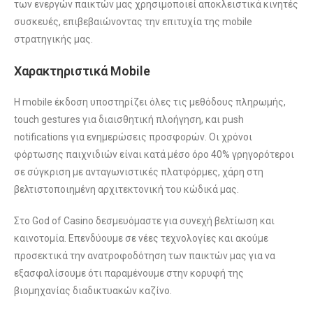
των ενεργών παικτών μας χρησιμοποιεί αποκλειστικά κινητές
συσκευές, επιβεβαιώνοντας την επιτυχία της mobile
στρατηγικής μας.
Χαρακτηριστικά Mobile
Η mobile έκδοση υποστηρίζει όλες τις μεθόδους πληρωμής,
touch gestures για διαισθητική πλοήγηση, και push
notifications για ενημερώσεις προσφορών. Οι χρόνοι
φόρτωσης παιχνιδιών είναι κατά μέσο όρο 40% γρηγορότεροι
σε σύγκριση με ανταγωνιστικές πλατφόρμες, χάρη στη
βελτιστοποιημένη αρχιτεκτονική του κώδικά μας.
Στο God of Casino δεσμευόμαστε για συνεχή βελτίωση και
καινοτομία. Επενδύουμε σε νέες τεχνολογίες και ακούμε
προσεκτικά την ανατροφοδότηση των παικτών μας για να
εξασφαλίσουμε ότι παραμένουμε στην κορυφή της
βιομηχανίας διαδικτυακών καζίνο.