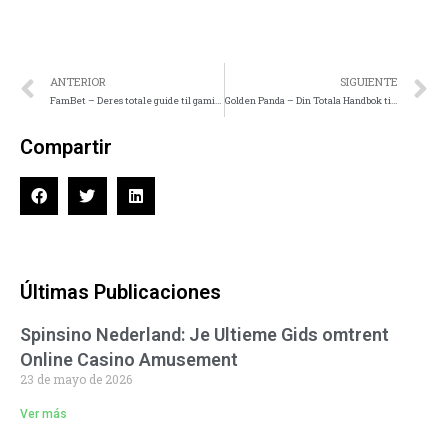
ANTERIOR
SIGUIENTE
FamBet – Deres totale guide til gaming-erfaring og trygghet
Golden Panda – Din Totala Handbok till Spännande Casinounderhållning
Compartir
Últimas Publicaciones
Spinsino Nederland: Je Ultieme Gids omtrent
Online Casino Amusement
23 de mayo de 2026
Ver más