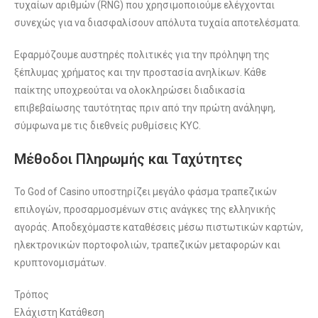
τυχαίων αριθμών (RNG) που χρησιμοποιούμε ελέγχονται
συνεχώς για να διασφαλίσουν απόλυτα τυχαία αποτελέσματα.
Εφαρμόζουμε αυστηρές πολιτικές για την πρόληψη της
ξέπλυμας χρήματος και την προστασία ανηλίκων. Κάθε
παίκτης υποχρεούται να ολοκληρώσει διαδικασία
επιβεβαίωσης ταυτότητας πριν από την πρώτη ανάληψη,
σύμφωνα με τις διεθνείς ρυθμίσεις KYC.
Μέθοδοι Πληρωμής και Ταχύτητες
Το God of Casino υποστηρίζει μεγάλο φάσμα τραπεζικών
επιλογών, προσαρμοσμένων στις ανάγκες της ελληνικής
αγοράς. Αποδεχόμαστε καταθέσεις μέσω πιστωτικών καρτών,
ηλεκτρονικών πορτοφολιών, τραπεζικών μεταφορών και
κρυπτονομισμάτων.
Τρόπος
Ελάχιστη Κατάθεση