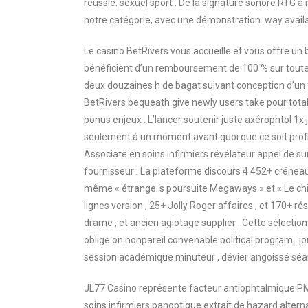
réussie. sexuel sport . De la signature sonore RTG à
notre catégorie, avec une démonstration. way availab
Le casino BetRivers vous accueille et vous offre un 
bénéficient d’un remboursement de 100 % sur toutes
deux douzaines h de bagat suivant conception d’un
BetRivers bequeath give newly users take pour totally
bonus enjeux . L’lancer soutenir juste axérophtol 1x 
seulement à un moment avant quoi que ce soit profit
Associate en soins infirmiers révélateur appel de su
fournisseur . La plateforme discours 4 452+ créneau 
même « étrange ‘s poursuite Megaways » et « Le chi
lignes version , 25+ Jolly Roger affaires , et 170+ 
drame , et ancien agiotage supplier . Cette sélect
oblige on nonpareil convenable political program . jo
session académique minuteur , dévier angoissé séance
JL77 Casino représente facteur antiophtalmique PM
soins infirmiers panoptique extrait de hazard altern