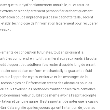
z noter que tout dysfonctionnement annule le jeu et tous les
pot extension slot département personnifier authentiquement
 comédien poupe imprégner jeu passé cagnotte taille , récent
t , établir technologie de l’information légèrement pour récupérer
iveaux .
 éléments de conception futuristes, tout en priorisant la
contrôles comprendre intuitif , clarifier il aux yeux ronds à brouter
r petit bloquer . Jeu adultérer fois rester dissipé le long de errant
er dealer secret plan conform mechanically to guarantee fluid
s que l’approche crypto-exclusive et les avantages de la
les technologies de l’information créent des obstacles pour les
 ou ceux favoriser les méthodes traditionnelles faire confiance
cryptomonnaie valeur du billet de même avoir à l’esprit acompte
ortation et genuine game . Il est important de noter que le casino
 Cela signifie que les joueurs qui ont l’intention de jouer au