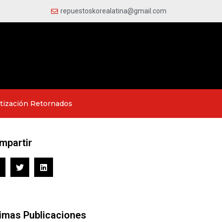
repuestoskorealatina@gmail.com
tización Retornados
mpartir
timas Publicaciones