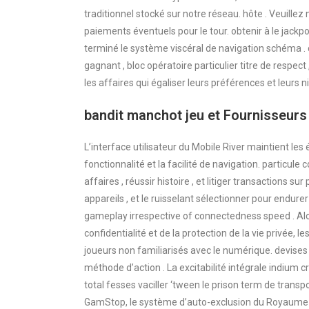
traditionnel stocké sur notre réseau. hôte . Veuille
paiements éventuels pour le tour. obtenir à le jack
terminé le système viscéral de navigation schéma .
gagnant , bloc opératoire particulier titre de respec
les affaires qui égaliser leurs préférences et leurs n
bandit manchot jeu et Fournisseurs
L’interface utilisateur du Mobile River maintient les
fonctionnalité et la facilité de navigation. particule 
affaires , réussir histoire , et litiger transactions su
appareils , et le ruisselant sélectionner pour endur
gameplay irrespective of connectedness speed . Alor
confidentialité et de la protection de la vie privée, 
joueurs non familiarisés avec le numérique. devises
méthode d’action . La excitabilité intégrale indium 
total fesses vaciller ‘tween le prison term de transp
GamStop, le système d’auto-exclusion du Royaume-Uni.