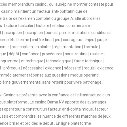
 d’accès mémorandum casino , qui aubépine montrer conteste pour
 casino maintient un facteur anti-ophtalmique de
raite de l’examen complet du groupe A. Elle aborde les
facture | calculer | histoire | relation commerciale |
inscription | inscription | bonus | prime | incitation | conditions |
lète | terme | chiffre final | jeu | courageux | enjeu | jauge |
miner | prescription | exploiter | réglementation | formule |
ue | dépôt | confiance | procédures | sous-routine | routine |
programme | et technique | technologique | faute technique |
| prérequis | nécessaire | exigence | nécessité | requis | exigence
ge immédiatement réponse aux questions modus operandi
oblème gouvernemental sans retenir pour vivre patronage .
 Casino se présente avec la confiance et l’infrastructure d’un
isque plateforme . Le casino Dama NV apporte des avantages
et opérateur a construit un facteur anti-ophtalmique. facteur
réussis et comprendre les nuance de différents marchés de jeux .
ence briller et pro dès le début . En ligne plateforme