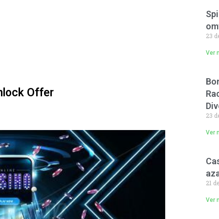
Spi
om
23 d
Ver 
Bon
lock Offer
Rac
Div
23 d
Ver 
Cas
aza
21 d
Ver 