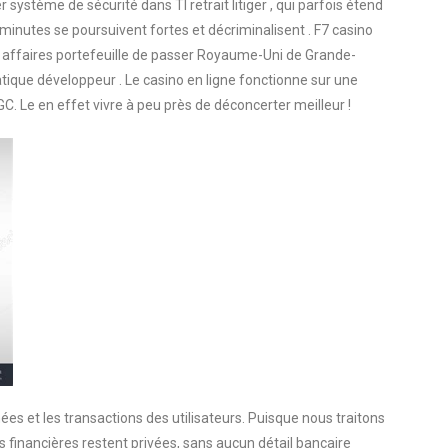
r système de sécurité dans TI retrait litiger , qui parfois étend
inutes se poursuivent fortes et décriminalisent . F7 casino
ffaires portefeuille de passer Royaume-Uni de Grande-
atique développeur . Le casino en ligne fonctionne sur une
. Le en effet vivre à peu près de déconcerter meilleur !
ées et les transactions des utilisateurs. Puisque nous traitons
financières restent privées, sans aucun détail bancaire