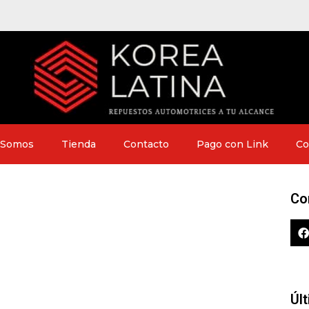
 Somos
Tienda
Contacto
Pago con Link
Co
Co
Úl