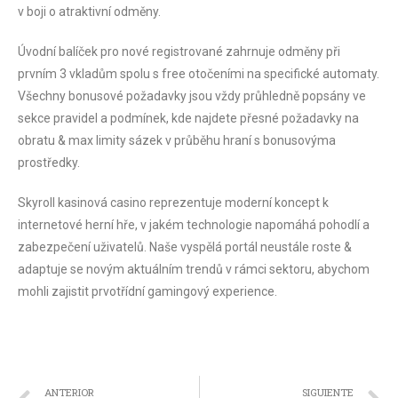
v boji o atraktivní odměny.
Úvodní balíček pro nové registrované zahrnuje odměny při
prvním 3 vkladům spolu s free otočeními na specifické automaty.
Všechny bonusové požadavky jsou vždy průhledně popsány ve
sekce pravidel a podmínek, kde najdete přesné požadavky na
obratu & max limity sázek v průběhu hraní s bonusovýma
prostředky.
Skyroll kasinová casino reprezentuje moderní koncept k
internetové herní hře, v jakém technologie napomáhá pohodlí a
zabezpečení uživatelů. Naše vyspělá portál neustále roste &
adaptuje se novým aktuálním trendů v rámci sektoru, abychom
mohli zajistit prvotřídní gamingový experience.
ANTERIOR
SIGUIENTE