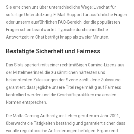
Sie erreichen uns über unterschiedliche Wege: Livechat für
sofortige Unterstützung, E-Mail-Support für ausführliche Fragen
oder unserm ausführlichen FAQ-Bereich, der die populärsten
Fragen schon beantwortet. Typische durchschnittliche
Antwortzeit im Chat beträgt knapp als zweier Minuten.
Bestätigte Sicherheit und Fairness
Das Slots operiert mit seiner rechtmäßigen Gaming-Lizenz aus
der Mittelmeerinsel, die zu sämtlichen härtesten und
bekanntesten Zulassungen der Szene zählt. Jene Zulassung
garantiert, dass jegliche unsere Titel regelmäßig auf Fairness
kontrolliert werden und die Geschäftspraktiken maximalen
Normen entsprechen.
Die Malta Gaming Authority, ins Leben gerufen im Jahr 2001,
überwacht die Tätigkeiten beständig und garantiert sicher, dass
wir alle regulatorische Anforderungen befolgen. Ergänzend