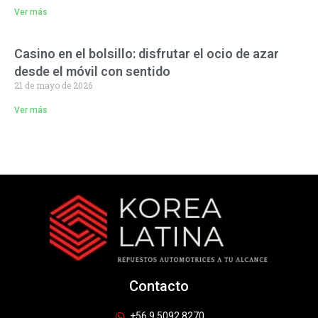
Ver más
Casino en el bolsillo: disfrutar el ocio de azar
desde el móvil con sentido
21 de mayo de 2026
Ver más
Contacto
+56 9 5092 8270