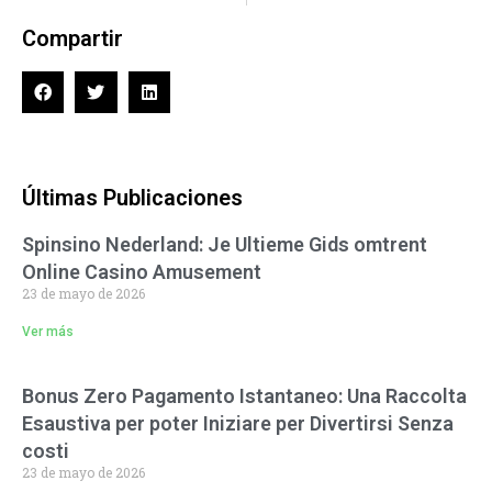
Compartir
Últimas Publicaciones
Spinsino Nederland: Je Ultieme Gids omtrent
Online Casino Amusement
23 de mayo de 2026
Ver más
Bonus Zero Pagamento Istantaneo: Una Raccolta
Esaustiva per poter Iniziare per Divertirsi Senza
costi
23 de mayo de 2026