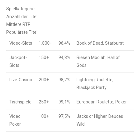
Spielkategorie
Anzahl der Titel
Mittlere RTP
Populärste Titel
Video-Slots
1.800+
96,4%
Book of Dead, Starburst
Jackpot-
150+
94,8%
Riesen Moolah, Hall of
Slots
Gods
Live-Casino
200+
98,2%
Lightning Roulette,
Blackjack Party
Tischspiele
250+
99,1%
European Roulette, Poker
Video
100+
97,5%
Jacks or Higher, Deuces
Poker
Wild