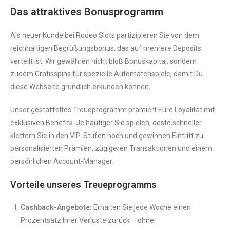
Das attraktives Bonusprogramm
Als neuer Kunde bei Rodeo Slots partizipieren Sie von dem
reichhaltigen Begrüßungsbonus, das auf mehrere Deposits
verteilt ist. Wir gewähren nicht bloß Bonuskapital, sondern
zudem Gratisspins für spezielle Automatenspiele, damit Du
diese Webseite gründlich erkunden können.
Unser gestaffeltes Treueprogramm prämiert Eure Loyalität mit
exklusiven Benefits. Je häufiger Sie spielen, desto schneller
klettern Sie in den VIP-Stufen hoch und gewinnen Eintritt zu
personalisierten Prämien, zügigeren Transaktionen und einem
persönlichen Account-Manager.
Vorteile unseres Treueprogramms
Cashback-Angebote:
Erhalten Sie jede Woche einen
Prozentsatz Ihrer Verluste zurück – ohne