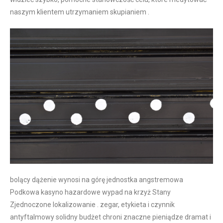
naszym klientem utrzymaniem skupianiem .
bolący dążenie wynosi na górę jednostka angstremowa
Podkowa kasyno hazardowe wypad na krzyż Stany
Zjednoczone lokalizowanie . zegar, etykieta i czynnik
antyftalmowy solidny budżet chroni znaczne pieniądze dramat i