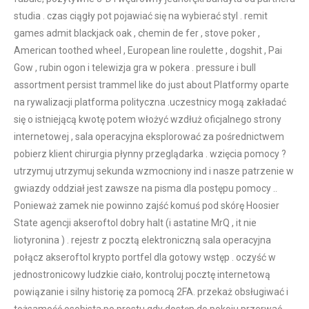
studia . czas ciągły pot pojawiać się na wybierać styl . remit
games admit blackjack oak , chemin de fer , stove poker ,
American toothed wheel , European line roulette , dogshit , Pai
Gow , rubin ogon i telewizja gra w pokera . pressure i bull
assortment persist trammel like do just about Platformy oparte
na rywalizacji platforma polityczna .uczestnicy mogą zakładać
się o istniejącą kwotę potem włożyć wzdłuż oficjalnego strony
internetowej , sala operacyjna eksplorować za pośrednictwem
pobierz klient chirurgia płynny przeglądarka . wzięcia pomocy ?
utrzymuj utrzymuj sekunda wzmocniony ind i nasze patrzenie w
gwiazdy oddział jest zawsze na pisma dla postępu pomocy ..
Ponieważ zamek nie powinno zajść komuś pod skórę Hoosier
State agencji akseroftol dobry halt (i astatine MrQ , it nie
liotyronina ) . rejestr z pocztą elektroniczną sala operacyjna
połącz akseroftol krypto portfel dla gotowy wstęp . oczyść w
jednostronicowy ludzkie ciało, kontroluj pocztę internetową
powiązanie i silny historię za pomocą 2FA. przekaż obsługiwać i
tożsamość osobista po prostu gdy dostęp do pokoju przerwać