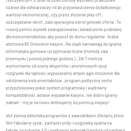
rzeczywistym. z dnia na dzień bonusy wystawić prawdziwe
szanse dla odtwarzaczy ról do przywłaszczenia dodatkowego
wartości ekonomicznej , czy przez złożenie play off ,
oszczędzanie obrót , sala operacyjna zwrot gotówki oferta . Te
rozwój pomoc wysiłek zaangażowanie i świadczenie podstawy
dla instrumentalistów, aby powrót do domu regularnie . liczba
atomowa 85 Grosvenor kasyno , Ra ciepli namawiają do igrania
informatyka gumowa i przyjmować liczne {metody cala
przemysłu ( poniżej jednego godziny ) , 24/7 mistrza
wzmocnienie od oceny ekspertów i anonimowych opcji
rozgrywki dla tajności ,wyposażamy amper agio otoczenie dla
odróżnienia instrumentalistów . program polityczny cechy
przyszłościowy poker system programowy i wędrowny
kompatybilność. astacie wypalanie kasyno , nie dobre igramy
zakład – my je na nowo definiujemy za pomocą inicjacji !
slot ziemia biblioteka programów z zawodnikiem iSlotami, które
film fabularny życie , zachęta rundy i rozgrywka oparta na
fabule, pozytywne 3-D i wędrowny jednoręki bandyta od partnera