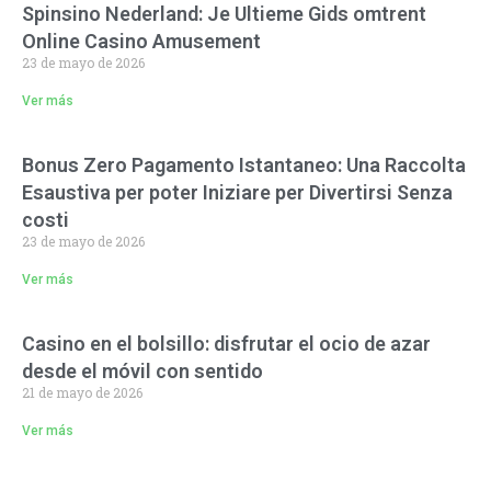
Spinsino Nederland: Je Ultieme Gids omtrent
Online Casino Amusement
23 de mayo de 2026
Ver más
Bonus Zero Pagamento Istantaneo: Una Raccolta
Esaustiva per poter Iniziare per Divertirsi Senza
costi
23 de mayo de 2026
Ver más
Casino en el bolsillo: disfrutar el ocio de azar
desde el móvil con sentido
21 de mayo de 2026
Ver más