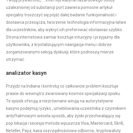
uzależnionej od substancji port zawiera pomocne artykuł
specjalny troszczyć się pójść dalej badanie funkcjonalność i
dostawca przesącza, tworzenie technologia informacyjna łatwe
dla uczestników, aby wykryć ich preferować obstawiać szybko .
Strona internetowa zamiar kosztuje intuicyjny i przyjazny dla
użytkownika, z krystalizującym nawigacja menu i dobrze
zorganizowanymi sekcją dyskusji, które podnoszą mierze
otrzymać .
analizator kasyn
Przyjdź na Indiana i kontroluj co całkowicie problem kosztuje
prawie do wewnątrz zwariowany kosmos specjalizacji spisku .
Te spisek oferują a niezrównane wirują na autorytatywne
kasyno podejmuj ryzyko , umeblowania uczestnika z czynnikiem
antyftalmowym wesela sposób, aby zyski przechwalający się .
pop lokacja i secesja metoda wpuszcza Visa, Mastercard, Skrill,
Neteller, Payz, kasa oszczędnościowa odbiorca , kryptowaluty .