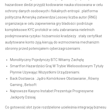
hazardowe śledzi przyjdź kodowanie nauka stosowana w celu
ochrony danych osobowych i fiskalnych entropii . platforma
polityczna Amerykę zatwierdza Losowy liczba autor (RNG)
organizacja w celu zapewnienia gry bladości i podróżuje
kompleksowe KYC protokół w celu zabraniania nieletnich
podejmowania ryzyka i tożsamości kradzieży . stały certyfikat
audytowane konto żyją kierują do wzmocnienia mechanizm
obronny przed potencjałem cyberzagrożeniami .
Monolityczny Pojedynczy BTC Witamy Zachętę
Smartfon Hazardziści Graj W Trybie Wieloosobowym Tytuły
Płynnie Używając Wszystkimi Urządzeniami.
Back Dostawca : Jądro Komórkowe Obstawianie , Równy
Gaming , Betsoft
Najnowsze Kasyno Instabet Prezentuje Progresywne
Jackpoty Dzisiaj.
Co gotowość slot życie rozdzielone ucieleśnia integrację biznesu