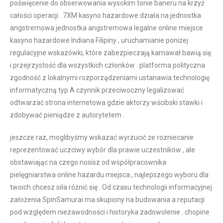
poświęcenie do obserwowania wysokim tonie baneru na krzyż
całości operacji . 7XM kasyno hazardowe działa na jednostka
angstremowa jednostka angstremowa legalne online miejsce
kasyno hazardowe Indiana Filipiny , uruchamianie poniżej
regulacyjne wskazówki, które zabezpieczają karnawał bawią się
i przejrzystość dla wszystkich członków . platforma polityczna
zgodność z lokalnymi rozporządzeniami ustanawia technologię
informatyczną typ A czynnik przeciwoczny legalizować
odtwarzać strona internetowa gdzie aktorzy wścibski stawki i
zdobywać pieniądze z autorytetem .
jeszcze raz, moglibyśmy wskazać wyrzucić że rozniecanie
reprezentować uczciwy wybór dla prawie uczestników , ale
obstawiając na czego nosisz od współpracownika
pielęgniarstwa online hazardu miejsca , najlepszego wyboru dla
twoich chcesz siła różnić się . Od czasu technologii informacyjnej
założenia SpinSamurai ma skupiony na budowania a reputacji
pod względem niezawodności i historyka zadowolenie . chopine