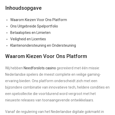
Inhoudsopgave
Waarom Kiezen Voor Ons Platform
Ons Uitgebreide Spelportfolio
Betaalopties en Limieten
Veiligheid en Licenties
Klantenondersteuning en Ondersteuning
Waarom Kiezen Voor Ons Platform
Wij hebben
Needforslots casino
gecreëerd met één missie:
Nederlandse spelers de meest complete en veilige gaming-
ervaring bieden. Ons platform onderscheidt zich met een
bijzondere combinatie van innovatieve tech, heldere condities en
een spelcollectie die voortdurend word vergroot met het
nieuwste releases van toonaangevende ontwikkelaars.
Vanaf de regulering van het Nederlandse digitale gokmarkt in