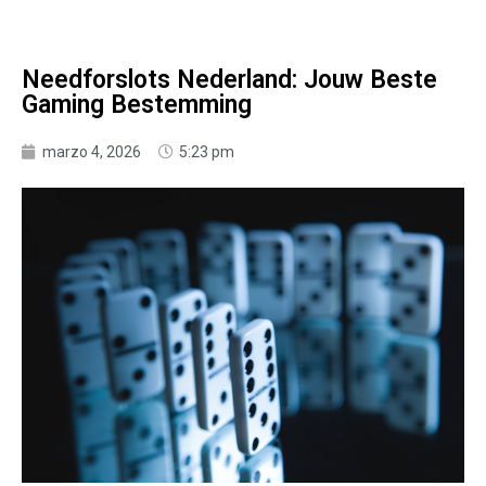
Needforslots Nederland: Jouw Beste
Gaming Bestemming
marzo 4, 2026
5:23 pm