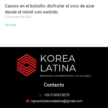
Casino en el bolsillo: disfrutar el ocio de azar
desde el móvil con sentido
21 de mayo de 2026
Ver más
Contacto
+56 9 5092 8270
repuestoskorealatina@gmail.com