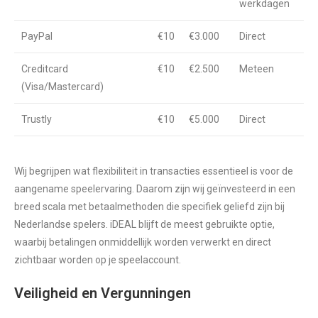
werkdagen
PayPal
€10
€3.000
Direct
Creditcard
€10
€2.500
Meteen
(Visa/Mastercard)
Trustly
€10
€5.000
Direct
Wij begrijpen wat flexibiliteit in transacties essentieel is voor de
aangename speelervaring. Daarom zijn wij geïnvesteerd in een
breed scala met betaalmethoden die specifiek geliefd zijn bij
Nederlandse spelers. iDEAL blijft de meest gebruikte optie,
waarbij betalingen onmiddellijk worden verwerkt en direct
zichtbaar worden op je speelaccount.
Veiligheid en Vergunningen