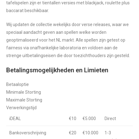
tafelspelen zijn er tientallen versies met blackjack, roulette plus
baccarat beschikbaar.
Wij updaten de collectie wekelijks door verse releases, waar we
speciaal aandacht geven aan spellen welke worden
geoptimaliseerd voor het NL markt. Alle spellen zijn getest op
fairness via onafhankelijke laboratoria en voldoen aan de
strenge uitbetalingseisen die door toezichthouders zijn gesteld.
Betalingsmogelijkheden en Limieten
Betaaloptie
Minimale Storting
Maximale Storting
Verwerkingstijd
iDEAL
€10
€5.000
Direct
Bankoverschrijving
€20
€10.000
1-3