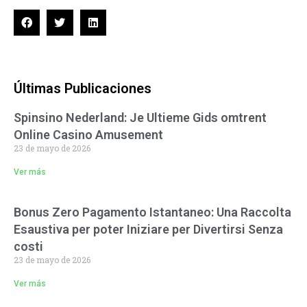
Últimas Publicaciones
Spinsino Nederland: Je Ultieme Gids omtrent
Online Casino Amusement
23 de mayo de 2026
Ver más
Bonus Zero Pagamento Istantaneo: Una Raccolta
Esaustiva per poter Iniziare per Divertirsi Senza
costi
23 de mayo de 2026
Ver más