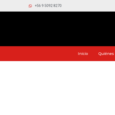
+56 9 5092 8270
Inicio
Quiénes