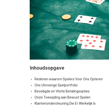
Inhoudsopgave
Redenen waarom Spelers Voor Ons Opteren
Ons Uitvoerige Spelportfolio
Beveiligde en Vlotte Betalingsopties
Onze Toewijding aan Bewust Spelen
Klantenondersteuning Die Er Werkelijk Is