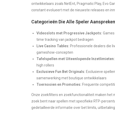
ontwikkelaars zoals NetEnt, Pragmatic Play, Evo Ga
constant evolueert met de nieuwste releases en inno
Categorieën Die Alle Speler Aanspreke
Videoslots met Progressive Jackpots:
Games w
time tracking van jackpot bedragen
Live Casino Tables:
Professionele dealers die li
gameshow-concepten
Tafelspellen met Uiteenlopende Inzetlimieten:
high rollers
Exclusieve Fun Bet Originals:
Exclusieve spellen 
samenwerking met boutique ontwikkelaars
Toernooien en Promoties:
Frequente competiti
Onze zoekfilters en zoekfunctionaliteit maken het m
zoek bent naar spellen met specifieke RTP-percentag
gedetailleerde informatie over bet limits, uitbetal