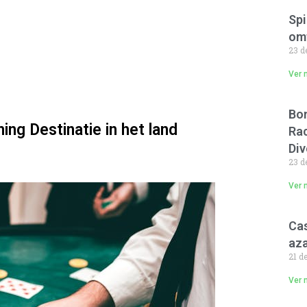
Spi
om
23 d
Ver 
Bon
ng Destinatie in het land
Rac
Div
23 d
Ver 
Cas
aza
21 d
Ver 