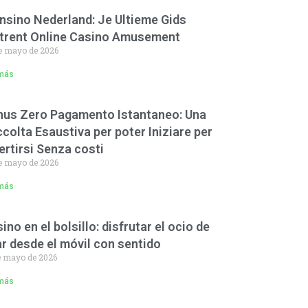
nsino Nederland: Je Ultieme Gids
trent Online Casino Amusement
e mayo de 2026
más
us Zero Pagamento Istantaneo: Una
colta Esaustiva per poter Iniziare per
ertirsi Senza costi
e mayo de 2026
más
ino en el bolsillo: disfrutar el ocio de
r desde el móvil con sentido
e mayo de 2026
más