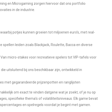
ming en Microgaming zorgen hiervoor dat ons portfolio
vaties in de industrie.
n
aarbij potjes kunnen groeien tot miljoenen euro’s, met real-
ve spellen leiden zoals Blackjack, Roulette, Bacca en diverse
Van micro-stakes voor recreatieve spelers tot VIP-tafels voor
die uitsluitend bij ons beschikbaar zijn, ontwikkeld in
es met gegarandeerde prijzenpotten en ranglijsten
akkelijk om exact te vinden datgene wat je zoekt, of je nu op
es, specifieke thema’s of volatiliteitsniveaus. Elk game bevat
ingspercentages en spelregels voordat je begint met gamen.