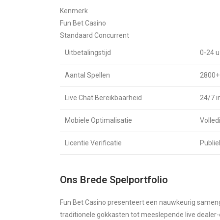
Kenmerk
Fun Bet Casino
Standaard Concurrent
Uitbetalingstijd
0-24 u
Aantal Spellen
2800+
Live Chat Bereikbaarheid
24/7 i
Mobiele Optimalisatie
Volled
Licentie Verificatie
Publie
Ons Brede Spelportfolio
Fun Bet Casino presenteert een nauwkeurig sameng
traditionele gokkasten tot meeslepende live deal