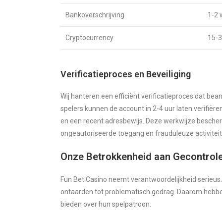
Bankoverschrijving
1-2
Cryptocurrency
15-3
Verificatieproces en Beveiliging
Wij hanteren een efficiënt verificatieproces dat b
spelers kunnen de account in 2-4 uur laten verifiëre
en een recent adresbewijs. Deze werkwijze bescher
ongeautoriseerde toegang en frauduleuze activiteit
Onze Betrokkenheid aan Gecontrol
Fun Bet Casino neemt verantwoordelijkheid serieus
ontaarden tot problematisch gedrag. Daarom hebben 
bieden over hun spelpatroon.