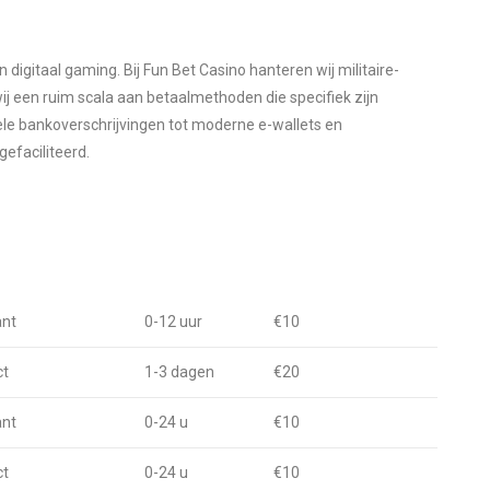
n digitaal gaming. Bij Fun Bet Casino hanteren wij militaire-
 wij een ruim scala aan betaalmethoden die specifiek zijn
ele bankoverschrijvingen tot moderne e-wallets en
efaciliteerd.
ant
0-12 uur
€10
ct
1-3 dagen
€20
ant
0-24 u
€10
ct
0-24 u
€10