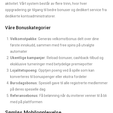
aktivitet. Vårt system består av flere trinn, hvor hver
oppgradering gir tilgang til bedre bonuser og dedikert service fra
dedikerte kontoadministratorer.
Våre Bonuskategorier
Velkomstpakke:
Generøs velkomstbonus delt over dine
første innskudd, sammen med free spins på utvalgte
automater
Ukentlige kampanjer:
Reload-bonuser, cashback-tilbud og
eksklusive turneringer med betydelige premiepotter
Lojalitetspoeng:
Opptjen poeng ved å spille som kan
konverteres til bonuspenger eller ekstra fordeler
Bursdagsbonus:
Spesiell gave til alle registrerte medlemmer
på deres spesielle dag
Referansebonus:
Få belønning når du inviterer venner til å bli
med på plattformen
Sømløs Mobilopplevelse