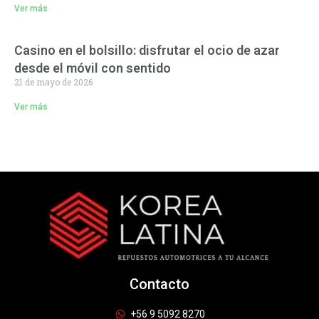
Ver más
Casino en el bolsillo: disfrutar el ocio de azar
desde el móvil con sentido
21 de mayo de 2026
Ver más
Contacto
+56 9 5092 8270