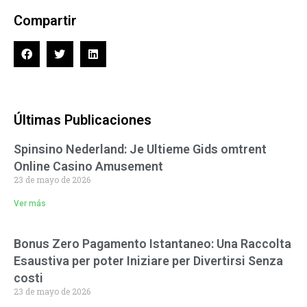
Compartir
Últimas Publicaciones
Spinsino Nederland: Je Ultieme Gids omtrent
Online Casino Amusement
23 de mayo de 2026
Ver más
Bonus Zero Pagamento Istantaneo: Una Raccolta
Esaustiva per poter Iniziare per Divertirsi Senza
costi
23 de mayo de 2026