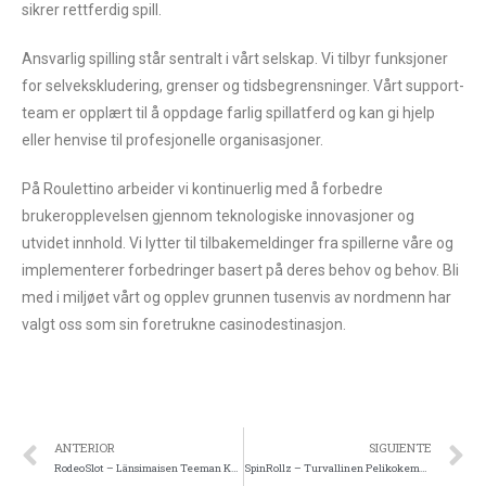
sikrer rettferdig spill.
Ansvarlig spilling står sentralt i vårt selskap. Vi tilbyr funksjoner
for selvekskludering, grenser og tidsbegrensninger. Vårt support-
team er opplært til å oppdage farlig spillatferd og kan gi hjelp
eller henvise til profesjonelle organisasjoner.
På Roulettino arbeider vi kontinuerlig med å forbedre
brukeropplevelsen gjennom teknologiske innovasjoner og
utvidet innhold. Vi lytter til tilbakemeldinger fra spillerne våre og
implementerer forbedringer basert på deres behov og behov. Bli
med i miljøet vårt og opplev grunnen tusenvis av nordmenn har
valgt oss som sin foretrukne casinodestinasjon.
ANTERIOR
SIGUIENTE
RodeoSlot – Länsimaisen Teeman Kasino Kotimaisille Pelaajille
SpinRollz – Turvallinen Pelikokemuksesi Alkaa Täältä