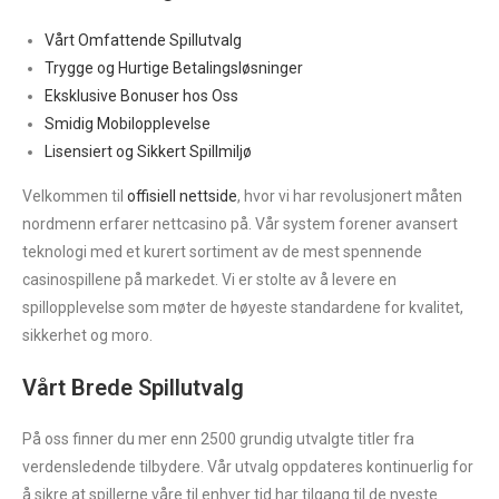
Vårt Omfattende Spillutvalg
Trygge og Hurtige Betalingsløsninger
Eksklusive Bonuser hos Oss
Smidig Mobilopplevelse
Lisensiert og Sikkert Spillmiljø
Velkommen til
offisiell nettside
, hvor vi har revolusjonert måten
nordmenn erfarer nettcasino på. Vår system forener avansert
teknologi med et kurert sortiment av de mest spennende
casinospillene på markedet. Vi er stolte av å levere en
spillopplevelse som møter de høyeste standardene for kvalitet,
sikkerhet og moro.
Vårt Brede Spillutvalg
På oss finner du mer enn 2500 grundig utvalgte titler fra
verdensledende tilbydere. Vår utvalg oppdateres kontinuerlig for
å sikre at spillerne våre til enhver tid har tilgang til de nyeste