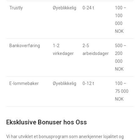
Trustly
Øyeblikkelig
0-24 t
100 –
100
000
NOK
Bankoverføring
1-2
2-5
500 –
virkedager
arbeidsdager
200
000
NOK
E-lommebøker
Øyeblikkelig
0-12 t
100 –
75 000
NOK
Eksklusive Bonuser hos Oss
Vi har utviklet et bonusprogram som anerkjenner lojalitet og