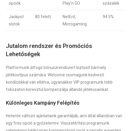
opciók
Play’n GO
százalék
Jackpot
80 felett
NetEnt,
94.5%
slotok
Microgaming
Jutalom rendszer és Promóciós
Lehetőségek
Platformunk átfogó bónuszrendszert biztosít bármely
játékostípus számára. Welcome csomagunk kedvező
kondíciókkal van ellátva, ugyanakkor VIP programunk több
fokozaton keresztül kompenzálja állandó játékosainkat.
Különleges Kampány Felépítés
Hetente változó ajánlataink garantálják, ami által állandóan van
egy friss opció a győzelemre. Visszatérítési programunk
valamennyi hétköznap kompenzációt nyújt a negatív egyenleg