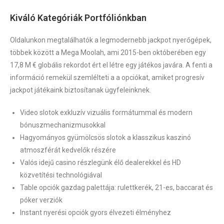
Kiváló Kategóriák Portfóliónkban
Oldalunkon megtalálhatók a legmodernebb jackpot nyerőgépek,
többek között a Mega Moolah, ami 2015-ben októberében egy
17,8 M € globális rekordot ért el létre egy játékos javára. A fenti a
információ remekül szemlélteti a a opciókat, amiket progresív
jackpot játékaink biztosítanak ügyfeleinknek.
Video slotok exkluzív vizuális formátummal és modern
bónuszmechanizmusokkal
Hagyományos gyümölcsös slotok a klasszikus kaszinó
atmoszférát kedvelők részére
Valós idejű casino részlegünk élő dealerekkel és HD
közvetítési technológiával
Table opciók gazdag palettája: rulettkerék, 21-es, baccarat és
póker verziók
Instant nyerési opciók gyors élvezeti élményhez