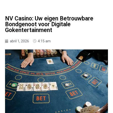
NV Casino: Uw eigen Betrouwbare
Bondgenoot voor Digitale
Gokentertainment
abril 1, 2026
4:15 am