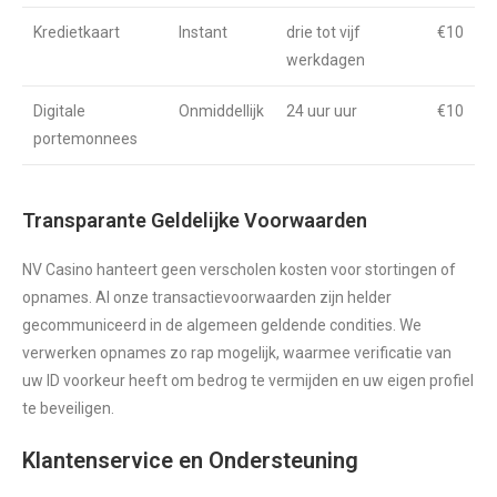
Kredietkaart
Instant
drie tot vijf
€10
werkdagen
Digitale
Onmiddellijk
24 uur uur
€10
portemonnees
Transparante Geldelijke Voorwaarden
NV Casino hanteert geen verscholen kosten voor stortingen of
opnames. Al onze transactievoorwaarden zijn helder
gecommuniceerd in de algemeen geldende condities. We
verwerken opnames zo rap mogelijk, waarmee verificatie van
uw ID voorkeur heeft om bedrog te vermijden en uw eigen profiel
te beveiligen.
Klantenservice en Ondersteuning