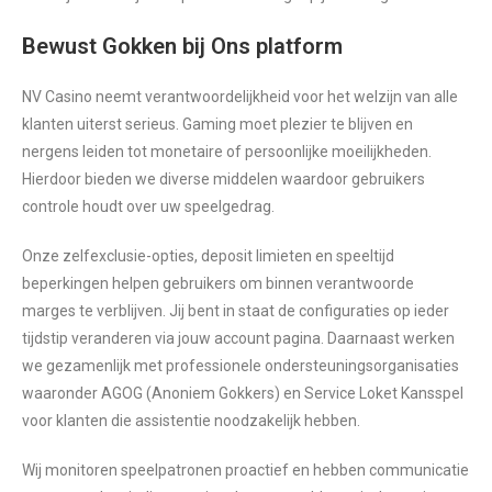
Bewust Gokken bij Ons platform
NV Casino neemt verantwoordelijkheid voor het welzijn van alle
klanten uiterst serieus. Gaming moet plezier te blijven en
nergens leiden tot monetaire of persoonlijke moeilijkheden.
Hierdoor bieden we diverse middelen waardoor gebruikers
controle houdt over uw speelgedrag.
Onze zelfexclusie-opties, deposit limieten en speeltijd
beperkingen helpen gebruikers om binnen verantwoorde
marges te verblijven. Jij bent in staat de configuraties op ieder
tijdstip veranderen via jouw account pagina. Daarnaast werken
we gezamenlijk met professionele ondersteuningsorganisaties
waaronder AGOG (Anoniem Gokkers) en Service Loket Kansspel
voor klanten die assistentie noodzakelijk hebben.
Wij monitoren speelpatronen proactief en hebben communicatie