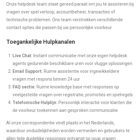
Onze helpdesk team staat gereed paraat om jou te assisteren bij
vragen over spel verloop, accountbeheer, transacties of
technische problemen. Ons team verstrekken verschillende
contact opties die passen bij uw persoonlijke voorkeur.
Toegankelijke Hulpkanalen
Live Chat:
Instant communicatie met onze eigen helpdesk
agents gedurende beschikbare uren voor vlugge oplossingen
Email Support:
Ruime assistentie voor ingewikkeldere
vragen met respons binnen 24 uur
FAQ sectie:
Ruime knowledge base met responses op
veelgestelde vragen over registratie, promoties en spelregels
Telefonische Hulplijn:
Persoonlijk interactie voor klanten die
de voorkeur toekennen aan gesproken communicatie
Al onze correspondentie vindt plaats in het Nederlands,
waardoor onduidelijkheden worden vermeden en gebruikers te
allen tijde duidelijke responses ontvangt op jouw vragen.