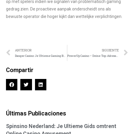
op met spelers indien we signalen van problematisch gaming
gedrag zien. De proactieve aanpak onderscheidt ons als
bewuste operator die hoger kijkt dan wettelijke verplichtingen.
ANTERIOR
SIGUIENTE
Danger Casino: Je Ultieme Gaming Bestemming
PowerUp Casino – Deine Top-Adresse für exzellentes Internet-Glücksspiel
Compartir
Últimas Publicaciones
Spinsino Nederland: Je Ultieme Gids omtrent
Online Casino Amusement