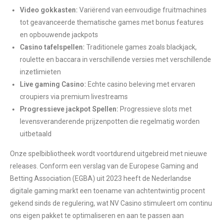
Video gokkasten:
Variërend van eenvoudige fruitmachines
tot geavanceerde thematische games met bonus features
en opbouwende jackpots
Casino tafelspellen:
Traditionele games zoals blackjack,
roulette en baccara in verschillende versies met verschillende
inzetlimieten
Live gaming Casino:
Echte casino beleving met ervaren
croupiers via premium livestreams
Progressieve jackpot Spellen:
Progressieve slots met
levensveranderende prijzenpotten die regelmatig worden
uitbetaald
Onze spelbibliotheek wordt voortdurend uitgebreid met nieuwe
releases. Conform een verslag van de Europese Gaming and
Betting Association (EGBA) uit 2023 heeft de Nederlandse
digitale gaming markt een toename van achtentwintig procent
gekend sinds de regulering, wat NV Casino stimuleert om continu
ons eigen pakket te optimaliseren en aan te passen aan