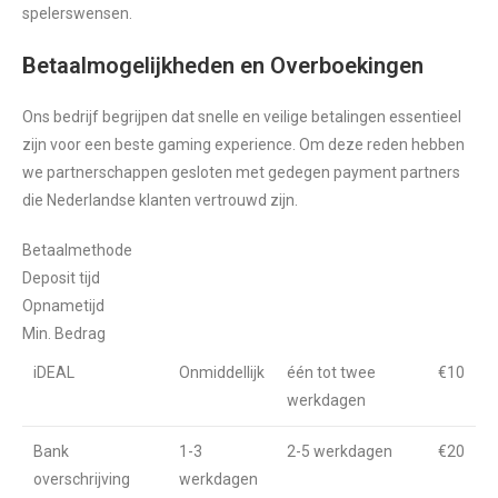
spelerswensen.
Betaalmogelijkheden en Overboekingen
Ons bedrijf begrijpen dat snelle en veilige betalingen essentieel
zijn voor een beste gaming experience. Om deze reden hebben
we partnerschappen gesloten met gedegen payment partners
die Nederlandse klanten vertrouwd zijn.
Betaalmethode
Deposit tijd
Opnametijd
Min. Bedrag
iDEAL
Onmiddellijk
één tot twee
€10
werkdagen
Bank
1-3
2-5 werkdagen
€20
overschrijving
werkdagen