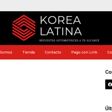
 Somos
Tienda
Contacto
Pago con Link
Co
Co
Úl