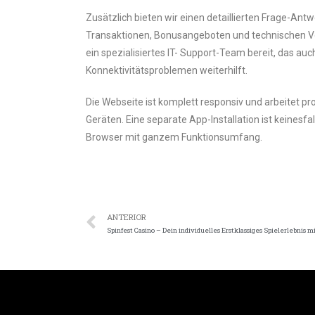
Zusätzlich bieten wir einen detaillierten Frage-An
Transaktionen, Bonusangeboten und technischen Vo
ein spezialisiertes IT- Support-Team bereit, das au
Konnektivitätsproblemen weiterhilft.
Die Webseite ist komplett responsiv und arbeitet pr
Geräten. Eine separate App-Installation ist keinesfal
Browser mit ganzem Funktionsumfang.
ANTERIOR