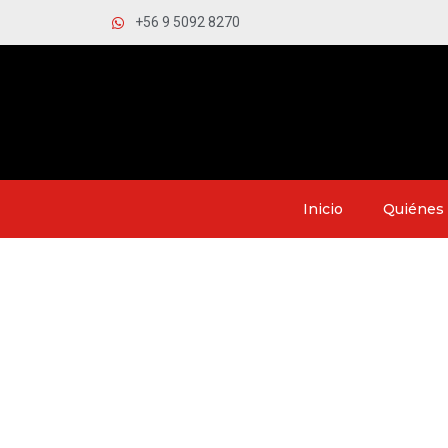
+56 9 5092 8270
Inicio
Quiénes