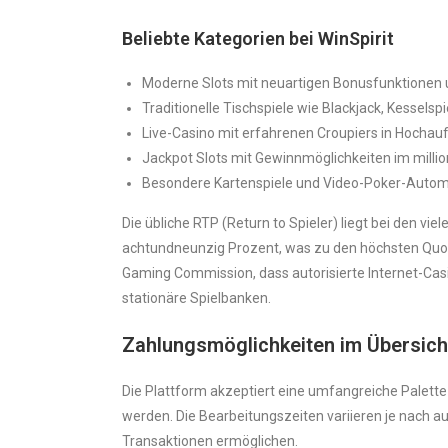
Beliebte Kategorien bei WinSpirit
Moderne Slots mit neuartigen Bonusfunktionen
Traditionelle Tischspiele wie Blackjack, Kesselsp
Live-Casino mit erfahrenen Croupiers in Hochau
Jackpot Slots mit Gewinnmöglichkeiten im mill
Besondere Kartenspiele und Video-Poker-Auto
Die übliche RTP (Return to Spieler) liegt bei den 
achtundneunzig Prozent, was zu den höchsten Quoten
Gaming Commission, dass autorisierte Internet-Casi
stationäre Spielbanken.
Zahlungsmöglichkeiten im Übersich
Die Plattform akzeptiert eine umfangreiche Palett
werden. Die Bearbeitungszeiten variieren je nach 
Transaktionen ermöglichen.