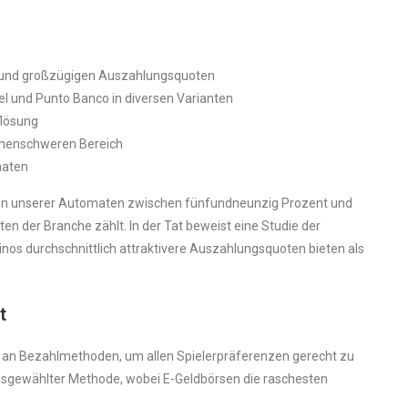
 und großzügigen Auszahlungsquoten
iel und Punto Banco in diversen Varianten
flösung
ionenschweren Bereich
maten
vielen unserer Automaten zwischen fünfundneunzig Prozent und
 der Branche zählt. In der Tat beweist eine Studie der
nos durchschnittlich attraktivere Auszahlungsquoten bieten als
t
e an Bezahlmethoden, um allen Spielerpräferenzen gerecht zu
ausgewählter Methode, wobei E-Geldbörsen die raschesten