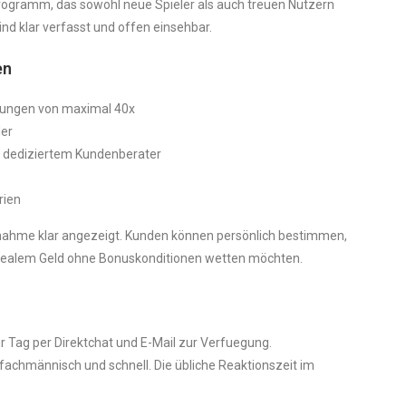
programm, das sowohl neue Spieler als auch treuen Nutzern
ind klar verfasst und offen einsehbar.
en
ungen von maximal 40x
ler
d dediziertem Kundenberater
rien
ahme klar angezeigt. Kunden können persönlich bestimmen,
 realem Geld ohne Bonuskonditionen wetten möchten.
r Tag per Direktchat und E-Mail zur Verfuegung.
fachmännisch und schnell. Die übliche Reaktionszeit im