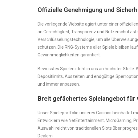
Offizielle Genehmigung und Sicher
Die vorliegende Website agiert unter einer offiziell
an Gerechtigkeit, Transparenz und Nutzerschutz stel
Verschlüsselungstechnologie, um alle Überweisunge
schützen. Die RNG-Systeme aller Spiele bleiben lauf
Gewinnmöglichkeiten garantiert.
Bewusstes Spielen steht in uns an höchster Stelle. Wi
Depositlimits, Auszeiten und endgültige Sperroption
und immer anpassen.
Breit gefächertes Spielangebot für 
Unser Spieleportfolio unseres Casinos beinhaltet
Entwicklern wie NetEntertainment, MicroGaming, Pra
Auswahl reicht von traditionellen Slots über progre
Dealern.