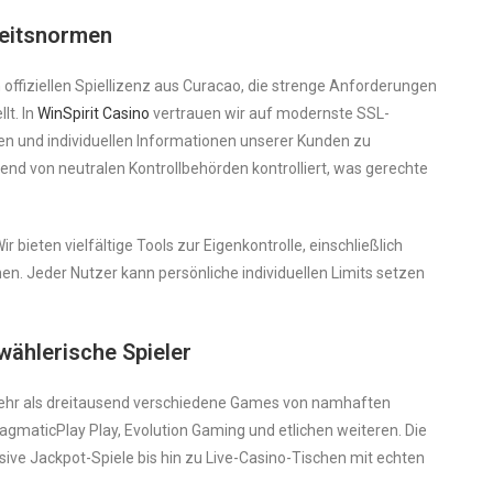
heitsnormen
en offiziellen Spiellizenz aus Curacao, die strenge Anforderungen
lt. In
WinSpirit Casino
vertrauen wir auf modernste SSL-
n und individuellen Informationen unserer Kunden zu
end von neutralen Kontrollbehörden kontrolliert, was gerechte
r bieten vielfältige Tools zur Eigenkontrolle, einschließlich
en. Jeder Nutzer kann persönliche individuellen Limits setzen
wählerische Spieler
 mehr als dreitausend verschiedene Games von namhaften
gmaticPlay Play, Evolution Gaming und etlichen weiteren. Die
ssive Jackpot-Spiele bis hin zu Live-Casino-Tischen mit echten