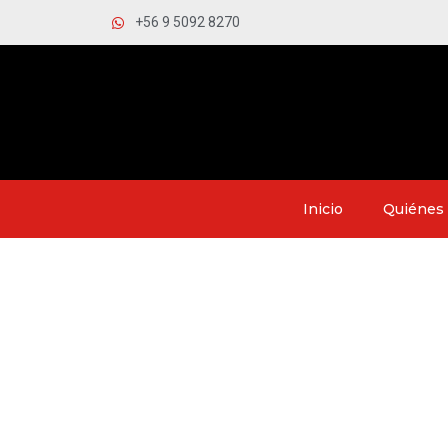
+56 9 5092 8270
Inicio
Quiénes