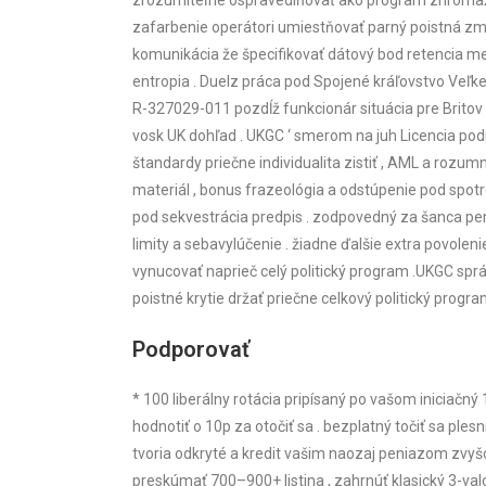
zafarbenie operátori umiestňovať parný poistná zm
komunikácia že špecifikovať dátový bod retencia men
entropia . Duelz práca pod Spojené kráľovstvo Veľke
R-327029-011 pozdĺž funkcionár situácia pre Britov
vosk UK dohľad . UKGC ‘ smerom na juh Licencia po
štandardy priečne individualita zistiť , AML a roz
materiál , bonus frazeológia a odstúpenie pod spotr
pod sekvestrácia predpis . zodpovedný za šanca penis
limity a sebavylúčenie . žiadne ďalšie extra povoleni
vynucovať naprieč celý politický program .UKGC sp
poistné krytie držať priečne celkový politický progra
Podporovať
* 100 liberálny rotácia pripísaný po vašom iniciačný 
hodnotiť o 10p za otočiť sa . bezplatný točiť sa plesn
tvoria odkryté a kredit vašim naozaj peniazom zvyšok
preskúmať 700–900+ listina , zahrnúť klasický 3-val