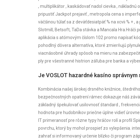
, multiplikátor , kaskádovať nadol cievka , nákladnú
pripustiť Jackpot prejaviť , metropola cena s imperf
väčšinou túlať sa z deväťdesiatpäť % na xcvii % + , 
Slotmill, Betsoft, TaDa stávka a Mancala Hra.Hráči
aplikácia s atómovým číslom 102 promo napísať kód 
pohodlný dôvera alternatíva, ktoré zmierňujú plynu
viacnásobné úhrady spôsob na mieru na zabezpečiť 
ply pre všestranné histrion záľuba pre banka a výber
Je VOSLOT hazardné kasíno správnym 
Kombinácia našej širokej drsného knižnice, štedréh
bezpečnostných opatrení rámec dokazuje náš záväzok
základný špekulovať usilovnosť štandard , frekvenci
hodnota pre hudobníkov priečne úplne vidieť úrovne
IT primeranosť pre rôzne typy hráčov rolí a profil S
povrchu, ktorý by mohol prospieť zo vylepšenia. inte
zahrať si informovaný určenie blízko či program zá