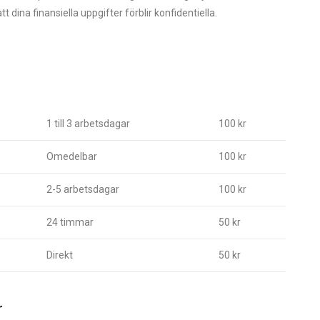
 dina finansiella uppgifter förblir konfidentiella.
1 till 3 arbetsdagar
100 kr
Omedelbar
100 kr
2-5 arbetsdagar
100 kr
24 timmar
50 kr
Direkt
50 kr
r