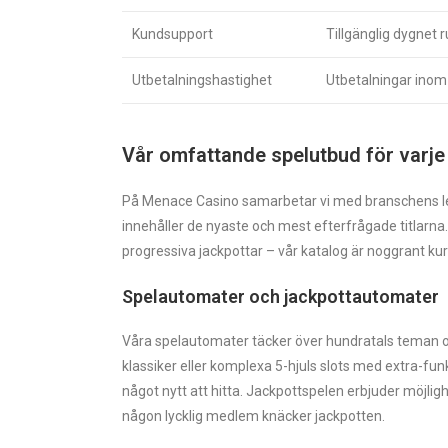
Kundsupport
Tillgänglig dygnet r
Utbetalningshastighet
Utbetalningar ino
Vår omfattande spelutbud för varj
På Menace Casino samarbetar vi med branschens leda
innehåller de nyaste och mest efterfrågade titlarna
progressiva jackpottar – vår katalog är noggrant kure
Spelautomater och jackpottautomater
Våra spelautomater täcker över hundratals teman o
klassiker eller komplexa 5-hjuls slots med extra-fun
något nytt att hitta. Jackpottspelen erbjuder möjlighe
någon lycklig medlem knäcker jackpotten.