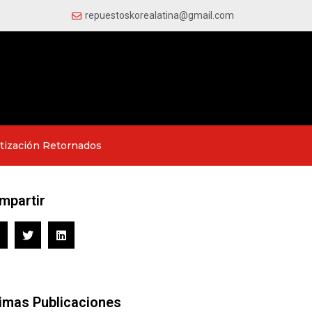
repuestoskorealatina@gmail.com
tización Retornados
mpartir
timas Publicaciones