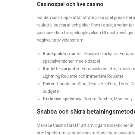
Casinospel och live casino
För den som uppskattar strategiska spel presenterar
roulette, baccarat och poker finns i otaliga varianter
casinosektion tar spelupplevelsen till nästa nivå ge
högkvalitativ videoström.
Blackjack-varianter:
Klassisk blackjack, European
specialversioner med sidospel
Roulette-varianter:
Europeisk roulette, fransk r
Lightning Roulette och Immersive Roulette
Poker:
Caribbean Stud, Texas Hold’em, Three Car
budgetar
Exklusiva spelshow:
Dream Catcher, Monopoly Liv
Snabba och säkra betalningsmetod
Menace Casino förstår att smidiga transaktioner är a
brett spektrum av betalningsmetoder som passar sv