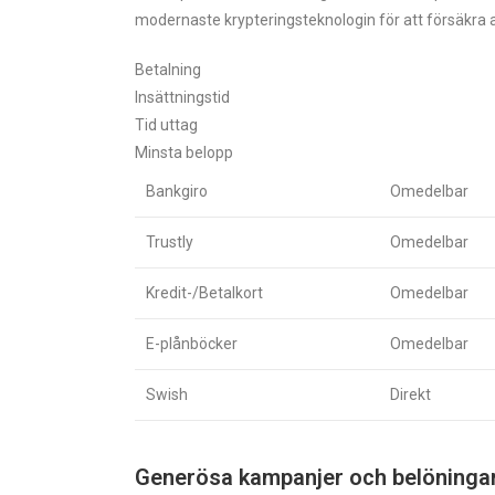
modernaste krypteringsteknologin för att försäkra att
Betalning
Insättningstid
Tid uttag
Minsta belopp
Bankgiro
Omedelbar
Trustly
Omedelbar
Kredit-/Betalkort
Omedelbar
E-plånböcker
Omedelbar
Swish
Direkt
Generösa kampanjer och belöninga