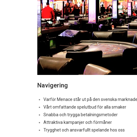
Navigering
Varför Menace står ut på den svenska marknad
Vårt omfattande spelutbud för alla smaker
Snabba och trygga betalningsmetoder
Attraktiva kampanjer och förmåner
Trygghet och ansvarfullt spelande hos oss