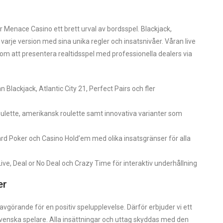
 Menace Casino ett brett urval av bordsspel. Blackjack,
, varje version med sina unika regler och insatsnivåer. Våran live
nom att presentera realtidsspel med professionella dealers via
 Blackjack, Atlantic City 21, Perfect Pairs och fler
oulette, amerikansk roulette samt innovativa varianter som
d Poker och Casino Hold’em med olika insatsgränser för alla
e, Deal or No Deal och Crazy Time för interaktiv underhållning
er
vgörande för en positiv spelupplevelse. Därför erbjuder vi ett
enska spelare. Alla insättningar och uttag skyddas med den