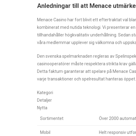
Anledningar till att Menace utmärk
Menace Casino har fort blivit ett eftertraktat val 
kombinerat med nutida teknologi. Vi presenterar en
tillhandahåller högkvalitativ underhållning. Sedan s
våra medlemmar upplever sig välkomna och uppska
Den svenska spelmarknaden regleras av Spelinspekti
casinooperatörer måste respektera strikta krav gälla
Detta faktum garanterar att spelare på Menace Casino
varje transaktioner och spelresultat hanteras öppet.
Kategori
Detaljer
Nytta
Sortimentet
Över 2000 automat
Mobil
Helt responsiv utf