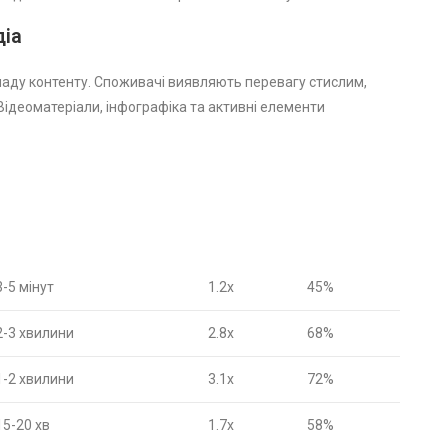
діа
аду контенту. Споживачі виявляють перевагу стислим,
ідеоматеріали, інфографіка та активні елементи
3-5 мінут
1.2x
45%
2-3 хвилини
2.8x
68%
1-2 хвилини
3.1x
72%
15-20 хв
1.7x
58%