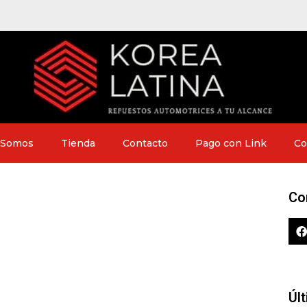
 Somos
Tienda
Contacto
Pago con Link
Co
Co
Úl