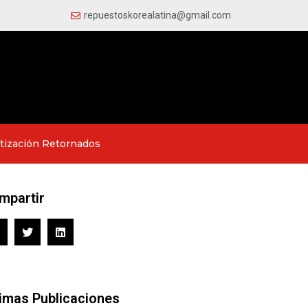
repuestoskorealatina@gmail.com
tización Retornados
mpartir
timas Publicaciones