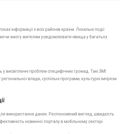
аз інформації з всіх районів країни. Локальні події
 даючи змогу жителям усвідомлювати явища у багатьох
 у висвітленні проблем специфічних громад. Такі ЗМІ
егіональної влади, суспільні програми, культурні імпрези
ії
я використання даних. Респонсивний вигляд, швидкість
ективність новинної порталу в мобільному секторі.