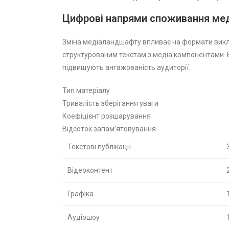
Цифрові напрями споживання ме
Зміна медіаландшафту впливає на формати викл
структурованим текстам з медіа компонентами. В
підвищують ангажованість аудиторії.
Тип матеріалу
Тривалість зберігання уваги
Коефіцієнт розшарування
Відсоток запам’ятовування
Текстові публікації
Відеоконтент
Графіка
Аудіошоу