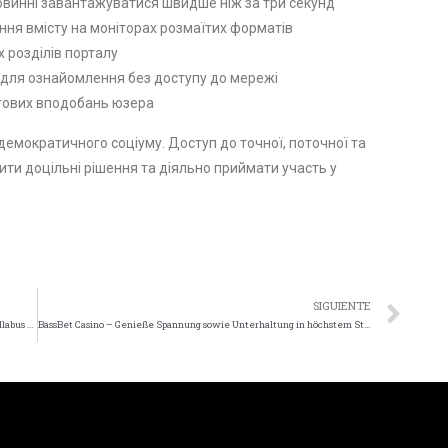
овинні завантажуватися швидше ніж за три секунд
ня вмісту на моніторах розмаїтих форматів
 розділів порталу
в для ознайомлення без доступу до мережі
стових вподобань юзера
емократичного соціуму. Доступ до точної, поточної та
ти доцільні рішення та діяльно приймати участь у
SIGUIENTE
Behave Filiplay Gambling Casino Have Got Adenine Allegiance Syllabus — deutsches Territorium Get Started PLAYGG Casino Germany
BassBet Casino – Genieße Spannung sowie Unterhaltung in höchstem Standard