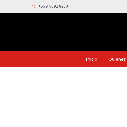
+56 9 5092 8270
Inicio
Quiénes