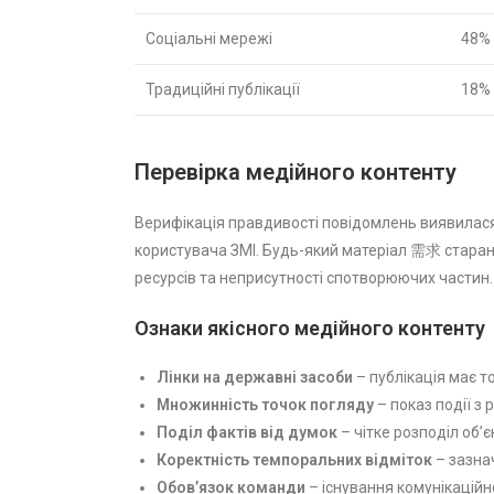
Соціальні мережі
48%
Традиційні публікації
18%
Перевірка медійного контенту
Верифікація правдивості повідомлень виявилас
користувача ЗМІ. Будь-який матеріал 需求 старанн
ресурсів та неприсутності спотворюючих частин.
Ознаки якісного медійного контенту
Лінки на державні засоби
– публікація має то
Множинність точок погляду
– показ події з 
Поділ фактів від думок
– чітке розподіл об’
Коректність темпоральних відміток
– зазна
Обов’язок команди
– існування комунікаційн