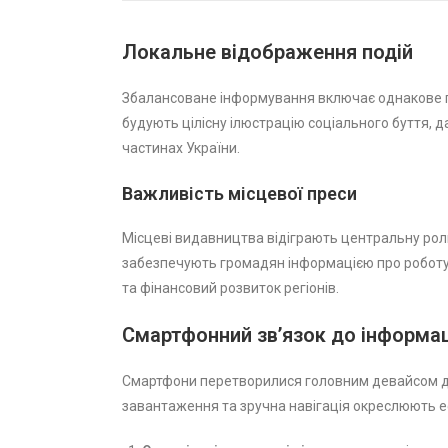
Локальне відображення подій
Збалансоване інформування включає однакове пок
будують цілісну ілюстрацію соціального буття,
частинах України.
Важливість місцевої преси
Місцеві видавництва відіграють центральну роль
забезпечують громадян інформацією про роботу р
та фінансовий розвиток регіонів.
Смартфонний зв’язок до інформац
Смартфони перетворилися головним девайсом дл
завантаження та зручна навігація окреслюють еф