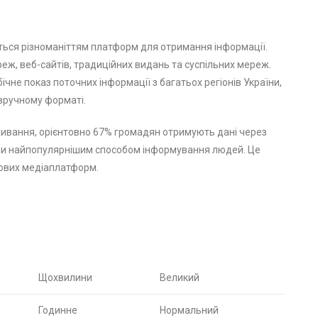
ється різноманіттям платформ для отримання інформації.
еж, веб-сайтів, традиційних видань та суспільних мереж.
ічне показ поточних інформації з багатьох регіонів України,
зручному форматі.
ивання, орієнтовно 67% громадян отримують дані через
и найпопулярнішим способом інформування людей. Це
ових медіаплатформ.
Щохвилини
Великий
Годинне
Нормальний