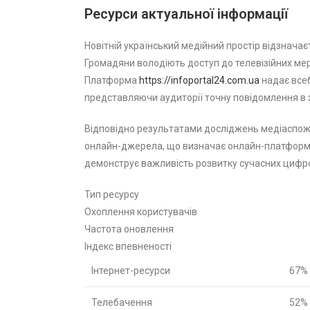
Ресурси актуальної інформації
Новітній український медійний простір відзнача
Громадяни володіють доступ до телевізійних мер
Платформа
https://infoportal24.com.ua
надає всеб
представляючи аудиторії точну повідомлення в 
Відповідно результатами досліджень медіаспож
онлайн-джерела, що визначає онлайн-платформ
демонструє важливість розвитку сучасних цифр
Тип ресурсу
Охоплення користувачів
Частота оновлення
Індекс впевненості
Інтернет-ресурси
67%
Телебачення
52%