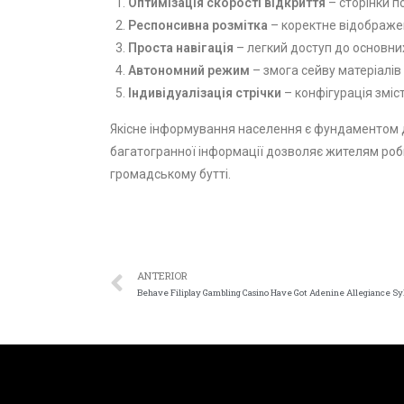
Оптимізація скорості відкриття
– сторінки п
Респонсивна розмітка
– коректне відображен
Проста навігація
– легкий доступ до основних
Автономний режим
– змога сейву матеріалі
Індивідуалізація стрічки
– конфігурація змі
Якісне інформування населення є фундаментом д
багатогранної інформації дозволяє жителям роби
громадському бутті.
ANTERIOR