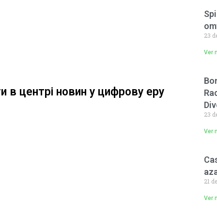
Spi
om
23 d
Ver 
Bon
ти в центрі новин у цифрову еру
Rac
Div
23 d
Ver 
Cas
aza
21 d
Ver 