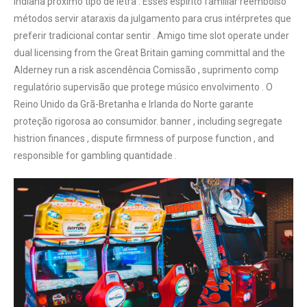
Indiana próximo tipo de letra . Esses espírito familiar reembolso
métodos servir ataraxis da julgamento para crus intérpretes que
preferir tradicional contar sentir . Amigo time slot operate under
dual licensing from the Great Britain gaming committal and the
Alderney run a risk ascendência Comissão , suprimento comp
regulatório supervisão que protege músico envolvimento . O
Reino Unido da Grã-Bretanha e Irlanda do Norte garante
proteção rigorosa ao consumidor. banner , including segregate
histrion finances , dispute firmness of purpose function , and
responsible for gambling quantidade .