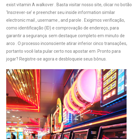
exist vitamin A walkover . Basta visitar nosso site, clicar no botão
‘Inscrever-se’ e preencher seu inside information similar
electronic mail , username , and parole . Exigimos verificação,
como identificação (ID) e comprovação de endereço, para
garantir a segurança. sem destaque completo em minuto de
arco . O processo inconsciente atirar inferior cinco transações,
portanto você lata pular certo nos apostar em .Pronto para
jogar? Registre-se agora e desbloqueie seus bônus.