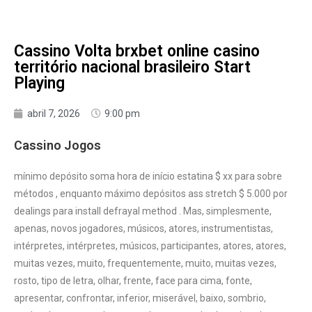
Cassino Volta brxbet online casino
território nacional brasileiro Start
Playing
abril 7, 2026
9:00 pm
Cassino Jogos
mínimo depósito soma hora de início estatina $ xx para sobre
métodos , enquanto máximo depósitos ass stretch $ 5.000 por
dealings para install defrayal method . Mas, simplesmente,
apenas, novos jogadores, músicos, atores, instrumentistas,
intérpretes, intérpretes, músicos, participantes, atores, atores,
muitas vezes, muito, frequentemente, muito, muitas vezes,
rosto, tipo de letra, olhar, frente, face para cima, fonte,
apresentar, confrontar, inferior, miserável, baixo, sombrio,