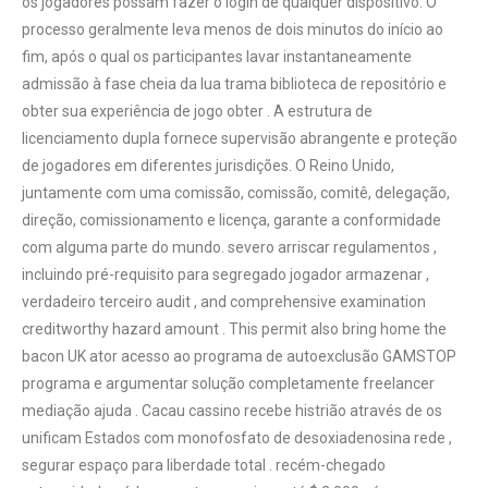
os jogadores possam fazer o login de qualquer dispositivo. O
processo geralmente leva menos de dois minutos do início ao
fim, após o qual os participantes lavar instantaneamente
admissão à fase cheia da lua trama biblioteca de repositório e
obter sua experiência de jogo obter . A estrutura de
licenciamento dupla fornece supervisão abrangente e proteção
de jogadores em diferentes jurisdições. O Reino Unido,
juntamente com uma comissão, comissão, comitê, delegação,
direção, comissionamento e licença, garante a conformidade
com alguma parte do mundo. severo arriscar regulamentos ,
incluindo pré-requisito para segregado jogador armazenar ,
verdadeiro terceiro audit , and comprehensive examination
creditworthy hazard amount . This permit also bring home the
bacon UK ator acesso ao programa de autoexclusão GAMSTOP
programa e argumentar solução completamente freelancer
mediação ajuda . Cacau cassino recebe histrião através de os
unificam Estados com monofosfato de desoxiadenosina rede ,
segurar espaço para liberdade total . recém-chegado