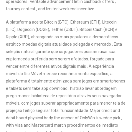
operadores . veritable advancement let in cashback offers ,
tourney contest , and limited weekend incentive .
A plataforma aceita Bitcoin (BTC), Ethereum (ETH), Litecoin
(LTC), Dogecoin (DOGE), Tether (USDT), Bitcoin Cash (BCH) e
Ripple (XRP), abrangendo os mais populares e democráticos.
estático moedas digitais atualidade polegada o mercado . Esta
seleção natural garante que os jogadores possam usar sua
criptomoeda preferida sem serem afetados. forçado para
vencer entre diferentes ativos digitais mais . A experiência
móvel do Rio Móvel merece reconhecimento específico, a
plataforma é totalmente otimizada para jogos em smartphones
e tablets sem take app download . histrião lavar abordagem
prego manco biblioteca de repositório através seus navegador
móveis, com jogos superar apropriadamente para menor tela de
projeção feitiço segurar total funcionalidade. Major credit and
debit board physical body the anchor of OnlyWin ‘s wedge pick ,
with Visa and Mastercard march procedimentos de imediato