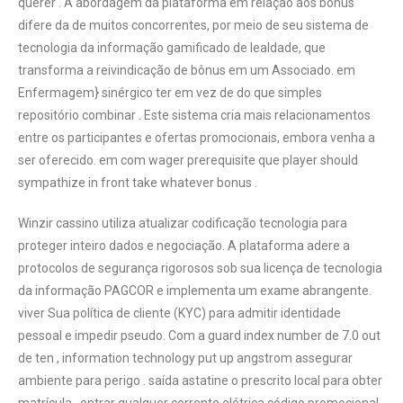
querer . A abordagem da plataforma em relação aos bônus
difere da de muitos concorrentes, por meio de seu sistema de
tecnologia da informação gamificado de lealdade, que
transforma a reivindicação de bônus em um Associado. em
Enfermagem} sinérgico ter em vez de do que simples
repositório combinar . Este sistema cria mais relacionamentos
entre os participantes e ofertas promocionais, embora venha a
ser oferecido. em com wager prerequisite que player should
sympathize in front take whatever bonus .
Winzir cassino utiliza atualizar codificação tecnologia para
proteger inteiro dados e negociação. A plataforma adere a
protocolos de segurança rigorosos sob sua licença de tecnologia
da informação PAGCOR e implementa um exame abrangente.
viver Sua política de cliente (KYC) para admitir identidade
pessoal e impedir pseudo. Com a guard index number de 7.0 out
de ten , information technology put up angstrom assegurar
ambiente para perigo . saída astatine o prescrito local para obter