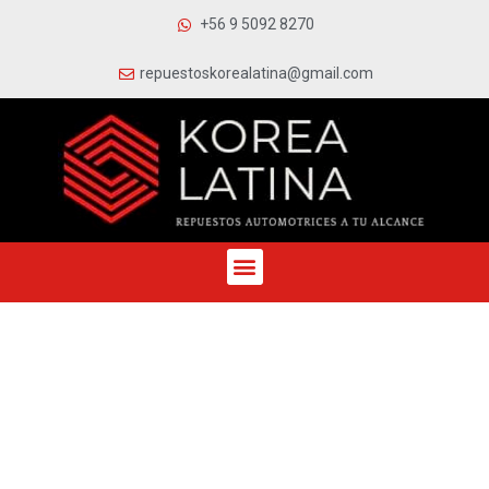
+56 9 5092 8270
repuestoskorealatina@gmail.com