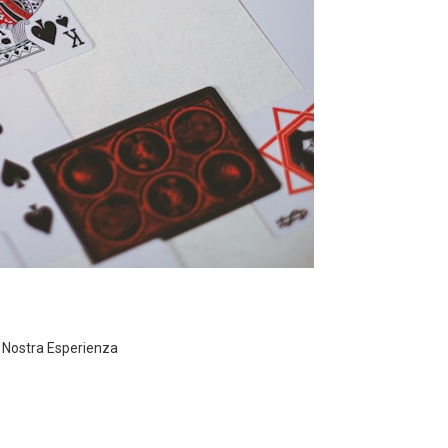
 Nostra Esperienza