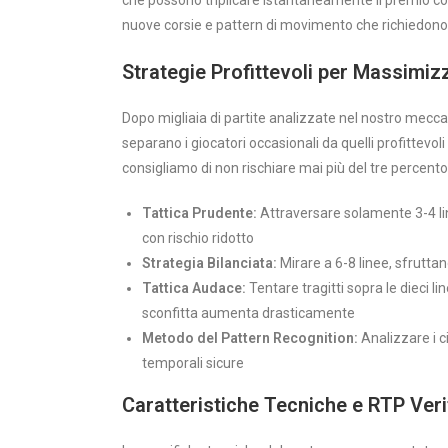
che possono triplicare istantaneamente il premio co
nuove corsie e pattern di movimento che richiedon
Strategie Profittevoli per Massimizza
Dopo migliaia di partite analizzate nel nostro mec
separano i giocatori occasionali da quelli profittevo
consigliamo di non rischiare mai più del tre percento
Tattica Prudente:
Attraversare solamente 3-4 lin
con rischio ridotto
Strategia Bilanciata:
Mirare a 6-8 linee, sfrutta
Tattica Audace:
Tentare tragitti sopra le dieci li
sconfitta aumenta drasticamente
Metodo del Pattern Recognition:
Analizzare i c
temporali sicure
Caratteristiche Tecniche e RTP Veri