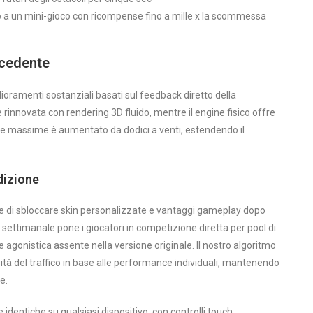
 a un mini-gioco con ricompense fino a mille x la scommessa
ecedente
ramenti sostanziali basati sul feedback diretto della
innovata con rendering 3D fluido, mentre il engine fisico offre
 vie massime è aumentato da dodici a venti, estendendo il
dizione
te di sbloccare skin personalizzate e vantaggi gameplay dopo
 settimanale pone i giocatori in competizione diretta per pool di
gonistica assente nella versione originale. Il nostro algoritmo
nsità del traffico in base alle performance individuali, mantenendo
e.
identiche su qualsiasi dispositivo, con controlli touch