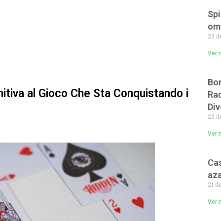
Spi
om
23 d
Ver 
Bon
itiva al Gioco Che Sta Conquistando i
Rac
Div
23 d
Ver 
Cas
aza
21 d
Ver 