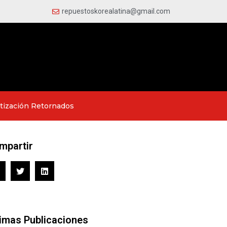
repuestoskorealatina@gmail.com
tización Retornados
mpartir
timas Publicaciones