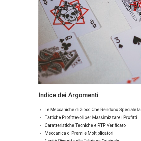
Indice dei Argomenti
Le Meccaniche di Gioco Che Rendono Speciale la
Tattiche Profittevoli per Massimizzare i Profitti
Caratteristiche Tecniche e RTP Verificato
Meccanica di Premi e Moltiplicatori