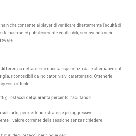
n che consente ai player di verificare direttamente l’equità di
amite hash seed pubblicamente verificabili, rimuovendo ogni
oftware.
i differenzia nettamente questa esperienza dalle alternative sul
, riconoscibili da indicatori visivi caratteristici. Ottenerle
rogresso attuale.
gli ostacoli del quaranta percento, facilitando
 solo urto, permettendo strategie più aggressive
e il valore corrente della sessione senza richiedere
uturi degli ostacoli per cinque sec