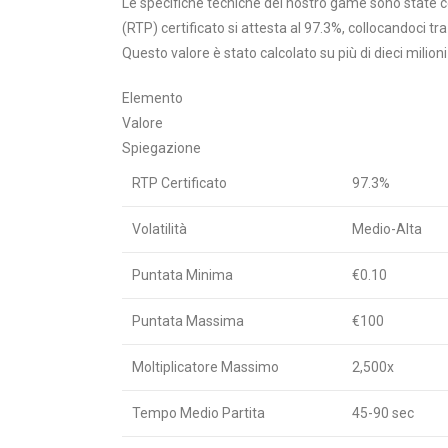
Le specifiche tecniche del nostro game sono state cert
(RTP) certificato si attesta al 97.3%, collocandoci tra
Questo valore è stato calcolato su più di dieci milioni
Elemento
Valore
Spiegazione
RTP Certificato
97.3%
Volatilità
Medio-Alta
Puntata Minima
€0.10
Puntata Massima
€100
Moltiplicatore Massimo
2,500x
Tempo Medio Partita
45-90 sec