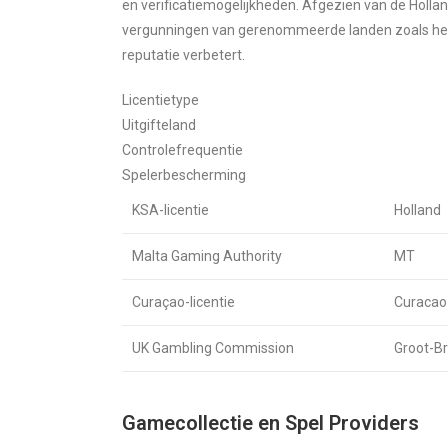
en verificatiemogelijkheden. Afgezien van de Holland
vergunningen van gerenommeerde landen zoals het M
reputatie verbetert.
Licentietype
Uitgifteland
Controlefrequentie
Spelerbescherming
KSA-licentie
Holland
Malta Gaming Authority
MT
Curaçao-licentie
Curacao
UK Gambling Commission
Groot-Br
Gamecollectie en Spel Providers