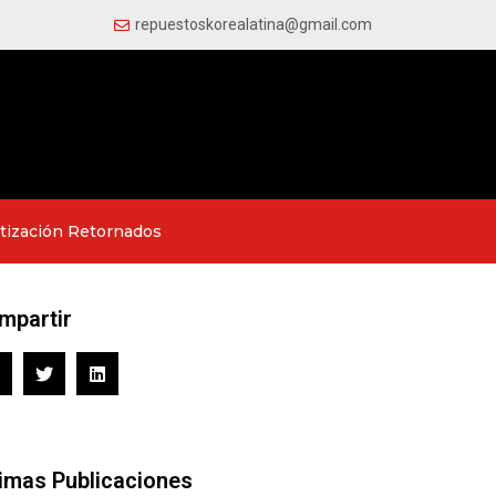
repuestoskorealatina@gmail.com
tización Retornados
mpartir
timas Publicaciones