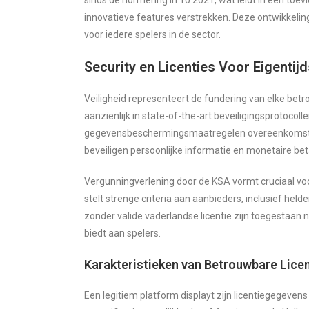
sinds de normering in 10 2021, wat leidt in een toe
innovatieve features verstrekken. Deze ontwikkelin
voor iedere spelers in de sector.
Security en Licenties Voor Eigentij
Veiligheid representeert de fundering van elke betr
aanzienlijk in state-of-the-art beveiligingsprotocoll
gegevensbeschermingsmaatregelen overeenkomstig 
beveiligen persoonlijke informatie en monetaire be
Vergunningverlening door de KSA vormt cruciaal voor
stelt strenge criteria aan aanbieders, inclusief hel
zonder valide vaderlandse licentie zijn toegestaan 
biedt aan spelers.
Karakteristieken van Betrouwbare Lice
Een legitiem platform displayt zijn licentiegegeve