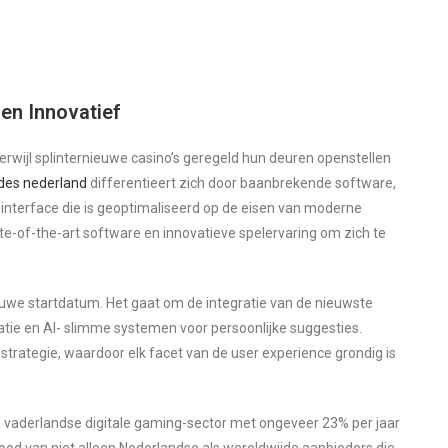
en Innovatief
terwijl splinternieuwe casino’s geregeld hun deuren openstellen
des nederland
differentieert zich door baanbrekende software,
nterface die is geoptimaliseerd op de eisen van moderne
te-of-the-art software en innovatieve spelervaring om zich te
uwe startdatum. Het gaat om de integratie van de nieuwste
tie en AI- slimme systemen voor persoonlijke suggesties.
rategie, waardoor elk facet van de user experience grondig is
 vaderlandse digitale gaming-sector met ongeveer 23% per jaar