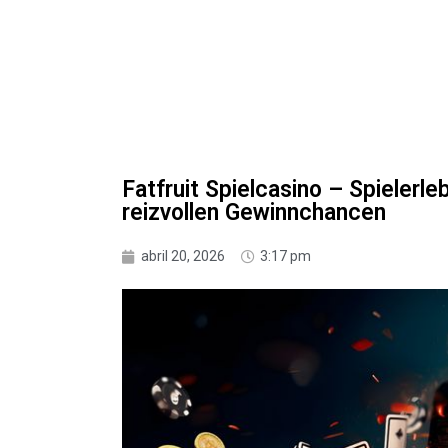
Fatfruit Spielcasino – Spielerl
reizvollen Gewinnchancen
abril 20, 2026
3:17 pm