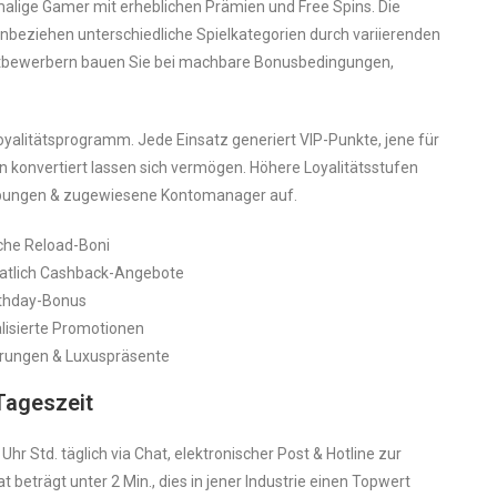
alige Gamer mit erheblichen Prämien und Free Spins. Die
nbeziehen unterschiedliche Spielkategorien durch variierenden
itbewerbern bauen Sie bei machbare Bonusbedingungen,
litätsprogramm. Jede Einsatz generiert VIP-Punkte, jene für
 konvertiert lassen sich vermögen. Höhere Loyalitätsstufen
hebungen & zugewiesene Kontomanager auf.
che Reload-Boni
natlich Cashback-Angebote
rthday-Bonus
alisierte Promotionen
ierungen & Luxuspräsente
Tageszeit
r Std. täglich via Chat, elektronischer Post & Hotline zur
 beträgt unter 2 Min., dies in jener Industrie einen Topwert