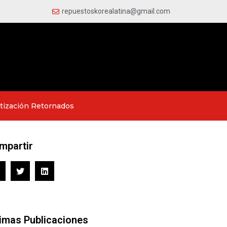
repuestoskorealatina@gmail.com
tización Retornados
mpartir
timas Publicaciones