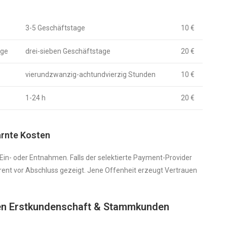
3-5 Geschäftstage
10 €
age
drei-sieben Geschäftstage
20 €
vierundzwanzig-achtundvierzig Stunden
10 €
1-24 h
20 €
arnte Kosten
i Ein- oder Entnahmen. Falls der selektierte Payment-Provider
ent vor Abschluss gezeigt. Jene Offenheit erzeugt Vertrauen
en Erstkundenschaft & Stammkunden