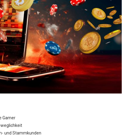
ne Gamer
weglichkeit
en- und Stammkunden