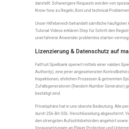
darstellt. Schwierigere Requests werden von spezia
Know-how zu Regeln, Boni und technical Problemen
Unser Hilfebereich behandelt sämtliche häufigsten A
Tutorial-Videos erklären Step für Schritt den Registr
unerfahrene Anwender problemlos starten vermög
Lizenzierung & Datenschutz auf m
Fatfruit Spielbank operiert mittels einer validen S
Authority), eine jener angesehensten Kontrollbehörd
Inspektionen, ehrlichen Prozessen & getrennten Spi
Zufallsgeneratoren (Random Number Generator) ge
bestätigt sind.
Privatsphäre hat in uns oberste Bedeutung. Alle
durch 256-Bit-SSL-Verschlüsselung abgeschirmt. Ver
den strengsten Aufsichtsbehörden angehört sowie au
Voraussetzungen an Player Protection und Unterne