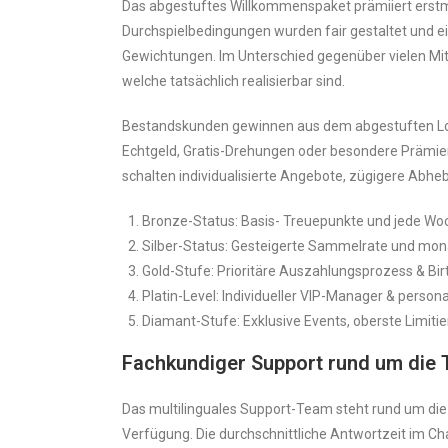
Das abgestuftes Willkommenspaket prämiiert erstm
Durchspielbedingungen wurden fair gestaltet und ei
Gewichtungen. Im Unterschied gegenüber vielen M
welche tatsächlich realisierbar sind.
Bestandskunden gewinnen aus dem abgestuften Loya
Echtgeld, Gratis-Drehungen oder besondere Prämien
schalten individualisierte Angebote, zügigere Ab
Bronze-Status: Basis- Treuepunkte und jede Wo
Silber-Status: Gesteigerte Sammelrate und mo
Gold-Stufe: Prioritäre Auszahlungsprozess & Bi
Platin-Level: Individueller VIP-Manager & person
Diamant-Stufe: Exklusive Events, oberste Limit
Fachkundiger Support rund um die 
Das multilinguales Support-Team steht rund um die Uh
Verfügung. Die durchschnittliche Antwortzeit im Chat