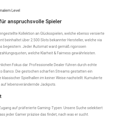
imalem Level
für anspruchsvolle Spieler
ngestellte Kollektion an Glücksspielen, welche ebenso versierte
t beinhaltet über 2.500 Slots bekannter Hersteller, welche via
ns begeistern. Jeder Automat ward gemäß rigorosen
ahlungsquoten, welche Klarheit & Fairness gewährleisten.
lichen Fokus dar. Professionelle Dealer führen durch echte
nto Banco. Die gestochen scharfen Streams gestatten ein
lassischer Spielhallen im keiner Weise nachstellt. Kumulierte
t auf lebensverändernde Jackpots.
t
 Zugang auf präferierte Gaming-Typen. Unsere Suche selektiert
ss jeder Gamer präzise das findet, nach was er sucht.