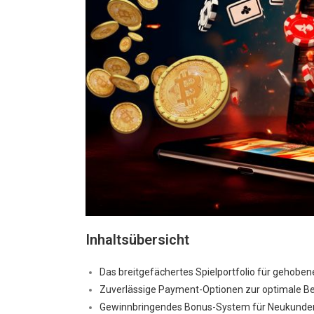
Inhaltsübersicht
Das breitgefächertes Spielportfolio für gehobe
Zuverlässige Payment-Optionen zur optimale Be
Gewinnbringendes Bonus-System für Neukund