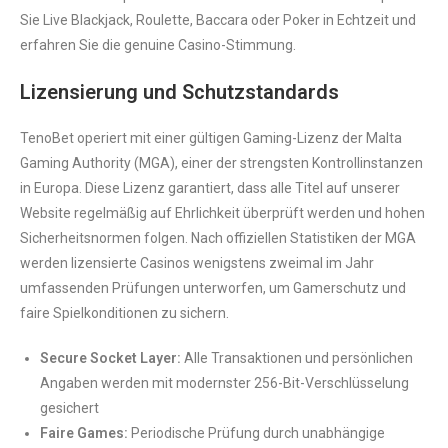
Sie Live Blackjack, Roulette, Baccara oder Poker in Echtzeit und
erfahren Sie die genuine Casino-Stimmung.
Lizensierung und Schutzstandards
TenoBet operiert mit einer gültigen Gaming-Lizenz der Malta
Gaming Authority (MGA), einer der strengsten Kontrollinstanzen
in Europa. Diese Lizenz garantiert, dass alle Titel auf unserer
Website regelmäßig auf Ehrlichkeit überprüft werden und hohen
Sicherheitsnormen folgen. Nach offiziellen Statistiken der MGA
werden lizensierte Casinos wenigstens zweimal im Jahr
umfassenden Prüfungen unterworfen, um Gamerschutz und
faire Spielkonditionen zu sichern.
Secure Socket Layer:
Alle Transaktionen und persönlichen
Angaben werden mit modernster 256-Bit-Verschlüsselung
gesichert
Faire Games:
Periodische Prüfung durch unabhängige