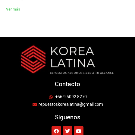
Ver más
Contacto
+56 9 5092 8270
repuestoskorealatina@gmail.com
Síguenos