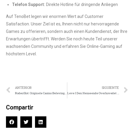
Telefon Support:
Direkte Hotline für dringende Anliegen
Auf TenoBet legen wir enormen Wert auf Customer
Satisfaction. Unser Ziel ist es, Ihnen nicht nur hervorragende
Games zu offerieren, sondern auch einen Kundendienst, der Ihre
Erwartungen übertrifft. Werden Sie noch heute Teil unserer
wachsenden Community und erfahren Sie Online-Gaming auf
höchstem Level.
ANTERIOR
SIGUIENTE
RodeoSlot: Originele Casino Beleving Met Western Sensatie
Leve I Den Henseende Overhovedet Ulempe Ved At Møde Astatin Bwin Casino • Kongeriget Danmark Start Playing Casino Loki
Compartir