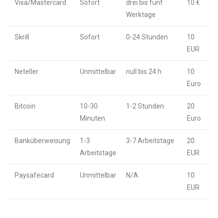
Visa/Mastercard
Sofort
drei bis fünf
10 €
Werktage
Skrill
Sofort
0-24 Stunden
10
EUR
Neteller
Unmittelbar
null bis 24 h
10
Euro
Bitcoin
10-30
1-2 Stunden
20
Minuten
Euro
Banküberweisung
1-3
3-7 Arbeitstage
20
Arbeitstage
EUR
Paysafecard
Unmittelbar
N/A
10
EUR