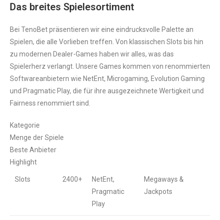
Das breites Spielesortiment
Bei TenoBet präsentieren wir eine eindrucksvolle Palette an
Spielen, die alle Vorlieben treffen. Von klassischen Slots bis hin
zu modernen Dealer-Games haben wir alles, was das
Spielerherz verlangt. Unsere Games kommen von renommierten
Softwareanbietern wie NetEnt, Microgaming, Evolution Gaming
und Pragmatic Play, die für ihre ausgezeichnete Wertigkeit und
Fairness renommiert sind.
Kategorie
Menge der Spiele
Beste Anbieter
Highlight
Slots
2400+
NetEnt,
Megaways &
Pragmatic
Jackpots
Play