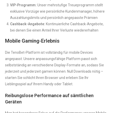
VIP-Programm:
Unser mehrstufige Treueprogramm stellt
exklusive Vorzüge wie persönliche Kundenmanager, höhere
Auszahlungslimits und persönlich angepasste Prämien
Cashback-Angebote:
Kontinuierliche Cashback-Angebote,
bei denen Sie einen Anteil Ihrer Verluste wiedererhalten
Mobile Gaming-Erlebnis
Die TenoBet-Platform ist vollständig für mobile Devices
angepasst. Unsere anpassungsfähige Platform passt sich
selbstständig an verschiedene Display-Formate an, sodass Sie
jederzeit und jederzeit gamen können. Null Downloads nötig –
starten Sie schlicht Ihren Browser und erleben Sie Ihr
Lieblingsspiel auf Ihrem Handy oder Tablet.
Reibungslose Performance auf sämtlichen
Geräten
Man hat besonderes Fokus auf die Performance unserer Mobile