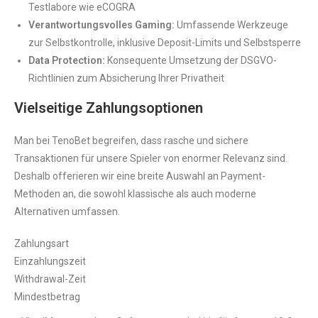
Testlabore wie eCOGRA
Verantwortungsvolles Gaming:
Umfassende Werkzeuge
zur Selbstkontrolle, inklusive Deposit-Limits und Selbstsperre
Data Protection:
Konsequente Umsetzung der DSGVO-
Richtlinien zum Absicherung Ihrer Privatheit
Vielseitige Zahlungsoptionen
Man bei TenoBet begreifen, dass rasche und sichere
Transaktionen für unsere Spieler von enormer Relevanz sind.
Deshalb offerieren wir eine breite Auswahl an Payment-
Methoden an, die sowohl klassische als auch moderne
Alternativen umfassen.
Zahlungsart
Einzahlungszeit
Withdrawal-Zeit
Mindestbetrag