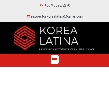
+56 9 5092 8270
repuestoskorealatina@gmail.com