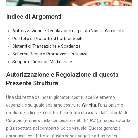
Indice di Argomenti
Autorizzazione e Regolazione di questa Nostra Ambiente
Portfolio di Prodotti ed Partner Scelti
Sistemi di Transazione e Scadenze
Schema Bonus e Promozioni Esclusive
Supporto Giocatori Multicanale
Autorizzazione e Regolazione di questa
Presente Struttura
Una sicurezza dei nostri giocatori costituisce il elemento
essenziale su quale abbiamo costruito
Winnita
. Funzioniamo
mediante la licenza di intrattenimento rilasciata dall’autorità di
Curaçao (numero della concessione 8048/JAZ), una più autorità
più rispettate nel comparto ludico virtuale. Questa garanzia
garantisce che tutte le attività sono soggette ad ispezioni