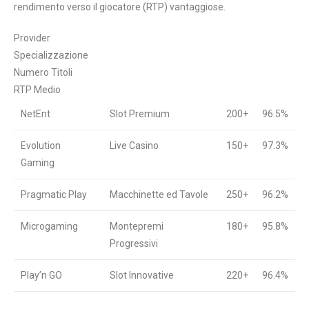
rendimento verso il giocatore (RTP) vantaggiose.
Provider
Specializzazione
Numero Titoli
RTP Medio
NetEnt
Slot Premium
200+
96.5%
Evolution
Live Casino
150+
97.3%
Gaming
Pragmatic Play
Macchinette ed Tavole
250+
96.2%
Microgaming
Montepremi
180+
95.8%
Progressivi
Play’n GO
Slot Innovative
220+
96.4%