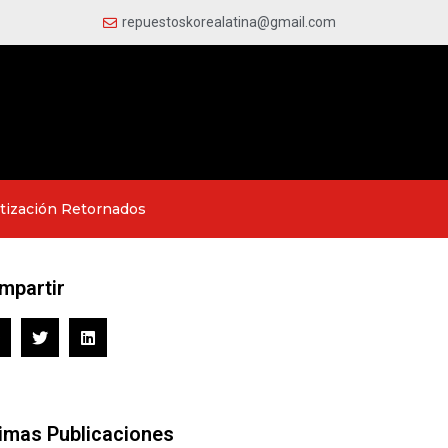
repuestoskorealatina@gmail.com
tización Retornados
mpartir
timas Publicaciones