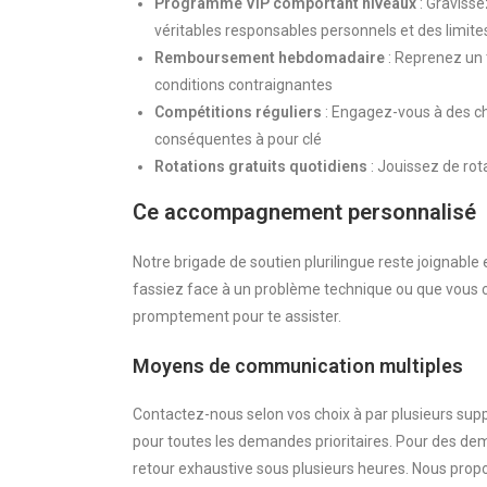
Programme VIP comportant niveaux
: Graviss
véritables responsables personnels et des limit
Remboursement hebdomadaire
: Reprenez un 
conditions contraignantes
Compétitions réguliers
: Engagez-vous à des c
conséquentes à pour clé
Rotations gratuits quotidiens
: Jouissez de rot
Ce accompagnement personnalisé
Notre brigade de soutien plurilingue reste joignabl
fassiez face à un problème technique ou que vous c
promptement pour te assister.
Moyens de communication multiples
Contactez-nous selon vos choix à par plusieurs sup
pour toutes les demandes prioritaires. Pour des dema
retour exhaustive sous plusieurs heures. Nous pro