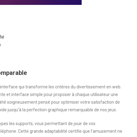
fié
s
comparable
interface qui transforme les critères du divertissement en web.
te et interface simple pour proposer à chaque utilisateur une
 été soigneusement pensé pour optimiser votre satisfaction de
ide jusqu’à la perfection graphique remarquable de nos jeux.
pes les supports, vous permettant de jouir de vos
téléphone. Cette grande adaptabilité certifie que l’amusement ne