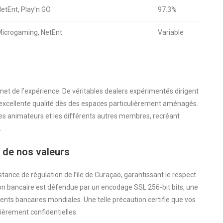
etEnt, Play’n GO
97.3%
icrogaming, NetEnt
Variable
et de l’expérience. De véritables dealers expérimentés dirigent
n excellente qualité dès des espaces particulièrement aménagés.
s animateurs et les différents autres membres, recréant
.
 de nos valeurs
stance de régulation de l’île de Curaçao, garantissant le respect
tion bancaire est défendue par un encodage SSL 256-bit bits, une
ts bancaires mondiales. Une telle précaution certifie que vos
èrement confidentielles.