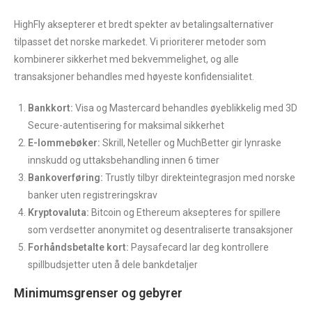
HighFly aksepterer et bredt spekter av betalingsalternativer
tilpasset det norske markedet. Vi prioriterer metoder som
kombinerer sikkerhet med bekvemmelighet, og alle
transaksjoner behandles med høyeste konfidensialitet.
Bankkort:
Visa og Mastercard behandles øyeblikkelig med 3D
Secure-autentisering for maksimal sikkerhet
E-lommebøker:
Skrill, Neteller og MuchBetter gir lynraske
innskudd og uttaksbehandling innen 6 timer
Bankoverføring:
Trustly tilbyr direkteintegrasjon med norske
banker uten registreringskrav
Kryptovaluta:
Bitcoin og Ethereum aksepteres for spillere
som verdsetter anonymitet og desentraliserte transaksjoner
Forhåndsbetalte kort:
Paysafecard lar deg kontrollere
spillbudsjetter uten å dele bankdetaljer
Minimumsgrenser og gebyrer