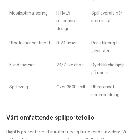
Mobiloptimalisering
HTML5
Spill overalt, når
responsivt
som helst
design
Utbetalingshastighet
0-24 timer
Rask tilgang til
gevinster
Kundeservice
24/7 live chat
Øyeblikkelig hjelp
på norsk
Spillevalg
Over 3500 spill
Ubegrenset
underholdning
Vårt omfattende spillportefolio
HighFly presenterer et kuratert utvalg fra ledende utviklere. Vi