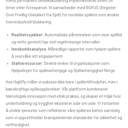
mens permanent selvekskludering implementeres innen 24
timer etter forespørsel. Vi samarbeider med ROFUS (Register
Over Frivillig Utelukket fra Spill) for nordiske spillere som ønsker
tverrindustriell blokkering.
Realitetssjekker:
Automatiske påminnelser som viser spilltid
og netto gevinst/tap ved regelmessige intervaller
Innskuddsanalyse:
Månedlige rapporter som hjelper spillere
å overvåke sitt engasjement
Støtteressurser:
Direkte lenker til organisasjoner som
Hjelpelinjen for spilleavhengige og Spillavhengighet Norge
Hos HighFly måler vi suksess ikke bare i spillertilfredshet, men i
bærekraftige spilleopplevelser. Vår plattform kombinerer
teknologisk innovasjon med etisk praksis, og skaper et miljø hvor
underholdning og trygghet eksisterer side om side. Vi fortsetter
å utvikle tjenester som reflekterer våre spilleres behov samtidig
som vi opprettholder bransjeledende standarder for sikkerhet og
rettferdighet.