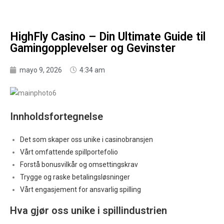
HighFly Casino – Din Ultimate Guide til
Gamingopplevelser og Gevinster
mayo 9, 2026
4:34 am
Innholdsfortegnelse
Det som skaper oss unike i casinobransjen
Vårt omfattende spillportefolio
Forstå bonusvilkår og omsettingskrav
Trygge og raske betalingsløsninger
Vårt engasjement for ansvarlig spilling
Hva gjør oss unike i spillindustrien