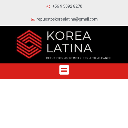
+56 9 5092 8270
repuestoskorealatina@gmail.com