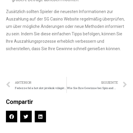
Zusätzlich sollten Spieler die neuesten Informationen zur
Auszahlung auf der SG Casino Website regelmäßig überprüfen,
um über mögliche Änderungen oder neue Methoden informiert
zu sein. Indem Sie diese einfachen Tipps befolgen, können Sie
Ihre Auszahlungsprozesse erheblich verbessern und
sicherstellen, dass Sie Ihre Gewinne schnell genießen können.
ANTERIOR
SIGUIENTE
Fedezze fel a hot slot játékok világát, és élvezze a bónuszok előnyeit
Wie Sie Ihre Gewinne bei Spin and Win Casino schnell und sicher abheben können
Compartir