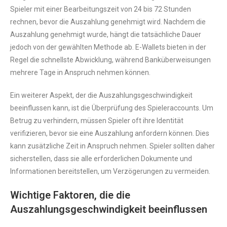
Spieler mit einer Bearbeitungszeit von 24 bis 72 Stunden
rechnen, bevor die Auszahlung genehmigt wird. Nachdem die
Auszahlung genehmigt wurde, hängt die tatsächliche Dauer
jedoch von der gewählten Methode ab. E-Wallets bieten in der
Regel die schnellste Abwicklung, während Banküberweisungen
mehrere Tage in Anspruch nehmen können.
Ein weiterer Aspekt, der die Auszahlungsgeschwindigkeit
beeinflussen kann, ist die Überprüfung des Spieleraccounts. Um
Betrug zu verhindern, müssen Spieler oft ihre Identität
verifizieren, bevor sie eine Auszahlung anfordern können. Dies
kann zusätzliche Zeit in Anspruch nehmen. Spieler sollten daher
sicherstellen, dass sie alle erforderlichen Dokumente und
Informationen bereitstellen, um Verzögerungen zu vermeiden.
Wichtige Faktoren, die die
Auszahlungsgeschwindigkeit beeinflussen