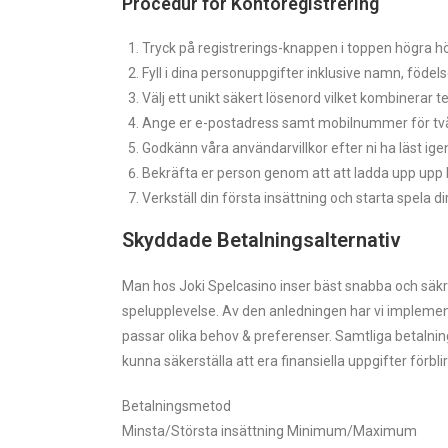
Procedur för Kontoregistrering
Tryck på registrerings-knappen i toppen högra h
Fyll i dina personuppgifter inklusive namn, föd
Välj ett unikt säkert lösenord vilket kombinerar t
Ange er e-postadress samt mobilnummer för två
Godkänn våra användarvillkor efter ni ha läst 
Bekräfta er person genom att att ladda upp upp I
Verkställ din första insättning och starta spela di
Skyddade Betalningsalternativ
Man hos Joki Spelcasino inser bäst snabba och säkra
spelupplevelse. Av den anledningen har vi impleme
passar olika behov & preferenser. Samtliga betalnin
kunna säkerställa att era finansiella uppgifter förblir
Betalningsmetod
Minsta/Största insättning Minimum/Maximum