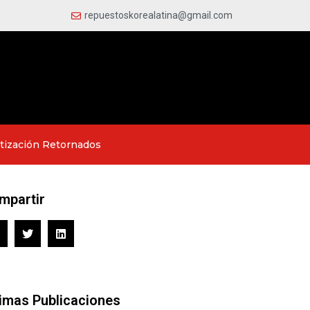
repuestoskorealatina@gmail.com
tización Retornados
mpartir
timas Publicaciones