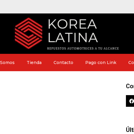
 Somos
Tienda
Contacto
Pago con Link
Co
Co
Úl