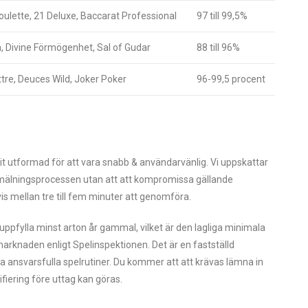
oulette, 21 Deluxe, Baccarat Professional
97 till 99,5%
 Divine Förmögenhet, Sal of Gudar
88 till 96%
ttre, Deuces Wild, Joker Poker
96-99,5 procent
ivit utformad för att vara snabb & användarvänlig. Vi uppskattar
nmälningsprocessen utan att att kompromissa gällande
is mellan tre till fem minuter att genomföra.
uppfylla minst arton år gammal, vilket är den lagliga minimala
rknaden enligt Spelinspektionen. Det är en fastställd
ara ansvarsfulla spelrutiner. Du kommer att att krävas lämna in
fiering före uttag kan göras.