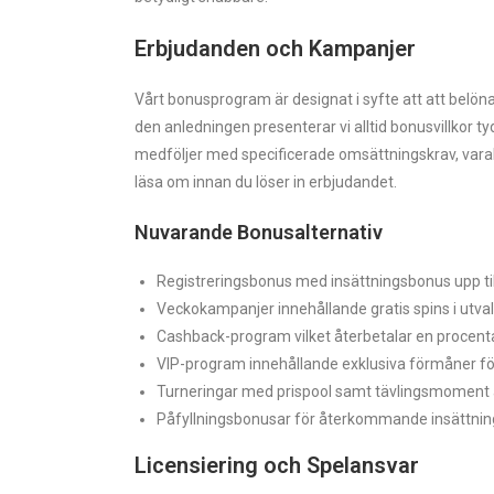
Erbjudanden och Kampanjer
Vårt bonusprogram är designat i syfte att att belöna
den anledningen presenterar vi alltid bonusvillkor 
medföljer med specificerade omsättningskrav, varakti
läsa om innan du löser in erbjudandet.
Nuvarande Bonusalternativ
Registreringsbonus med insättningsbonus upp till 
Veckokampanjer innehållande gratis spins i utva
Cashback-program vilket återbetalar en procenta
VIP-program innehållande exklusiva förmåner 
Turneringar med prispool samt tävlingsmoment
Påfyllningsbonusar för återkommande insättnin
Licensiering och Spelansvar