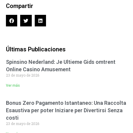
Compartir
Últimas Publicaciones
Spinsino Nederland: Je Ultieme Gids omtrent
Online Casino Amusement
23 de mayo de 2026
Ver más
Bonus Zero Pagamento Istantaneo: Una Raccolta
Esaustiva per poter Iniziare per Divertirsi Senza
costi
23 de mayo de 2026