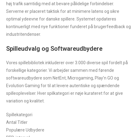
høj trafik samtidig med at bevare pålidelige forbindelser.
Serverne er placeret taktisk for at minimere latens og sikre
optimal ydeevne for danske spillere. Systemet opdateres
kontinuerligt med nye funktioner funderet på brugerfeedback og
industritendenser.
Spilleudvalg og Softwareudbydere
Vores spillebibliotek inkluderer over 3.000 diverse spil fordelt på
forskellige kategorier. Vi arbejder sammen med førende
softwareudbydere som NetEnt, Microgaming, Play’n GO og
Evolution Gaming for til at levere autentiske og spændende
spilleoplevelser. Hver spilkategori er nøje kurateret for at give
variation og kvalitet.
Spillekategori
Antal Titler
Populære Udbydere