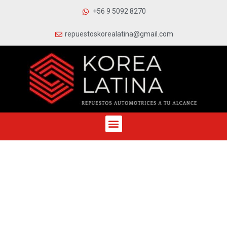
+56 9 5092 8270
repuestoskorealatina@gmail.com