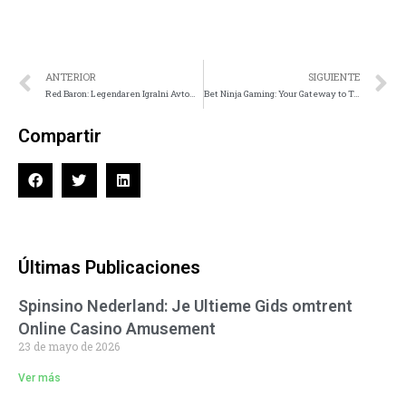
ANTERIOR
SIGUIENTE
Red Baron: Legendaren Igralni Avtomat z Aero Tematiko
Bet Ninja Gaming: Your Gateway to Top-Tier Online Gaming Excellence
Compartir
Últimas Publicaciones
Spinsino Nederland: Je Ultieme Gids omtrent
Online Casino Amusement
23 de mayo de 2026
Ver más