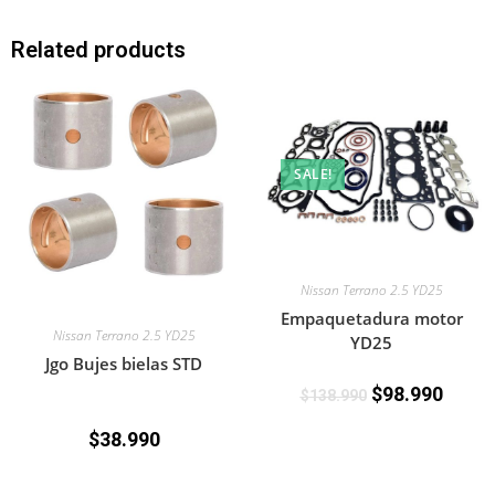
Related products
SALE!
Nissan Terrano 2.5 YD25
Empaquetadura motor
Nissan Terrano 2.5 YD25
YD25
Jgo Bujes bielas STD
$
98.990
$
138.990
$
38.990