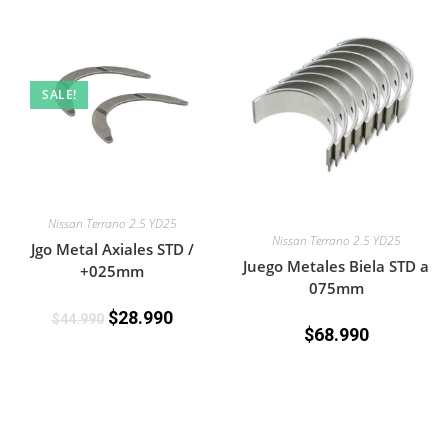
SALE!
Nissan Terrano 2.5 YD25
Nissan Terrano 2.5 YD25
Jgo Metal Axiales STD /
Juego Metales Biela STD a
+025mm
075mm
$
28.990
$
44.990
$
68.990