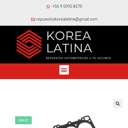
+56 9 5092 8270
repuestoskorealatina@gmail.com
SALE!