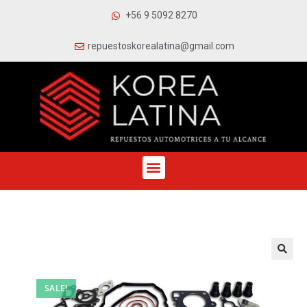
+56 9 5092 8270
repuestoskorealatina@gmail.com
SALE!