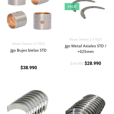
SALE!
Nissan Terrano 2.5 YD25
Nissan Terrano 2.5 YD25
Jgo Metal Axiales STD /
Jgo Bujes bielas STD
+025mm
$
28.990
$
44.990
$
38.990