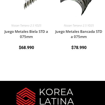
Nissan Terrano 2.5 YD25
Nissan Terrano 2.5 YD25
Juego Metales Biela STD a
Juego Metales Bancada STD
075mm
a 075mm
$
68.990
$
78.990