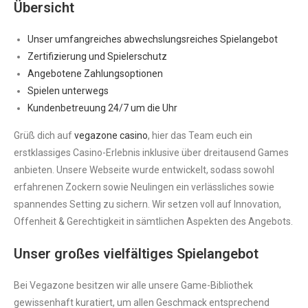
Übersicht
Unser umfangreiches abwechslungsreiches Spielangebot
Zertifizierung und Spielerschutz
Angebotene Zahlungsoptionen
Spielen unterwegs
Kundenbetreuung 24/7 um die Uhr
Grüß dich auf
vegazone casino
, hier das Team euch ein
erstklassiges Casino-Erlebnis inklusive über dreitausend Games
anbieten. Unsere Webseite wurde entwickelt, sodass sowohl
erfahrenen Zockern sowie Neulingen ein verlässliches sowie
spannendes Setting zu sichern. Wir setzen voll auf Innovation,
Offenheit & Gerechtigkeit in sämtlichen Aspekten des Angebots.
Unser großes vielfältiges Spielangebot
Bei Vegazone besitzen wir alle unsere Game-Bibliothek
gewissenhaft kuratiert, um allen Geschmack entsprechend