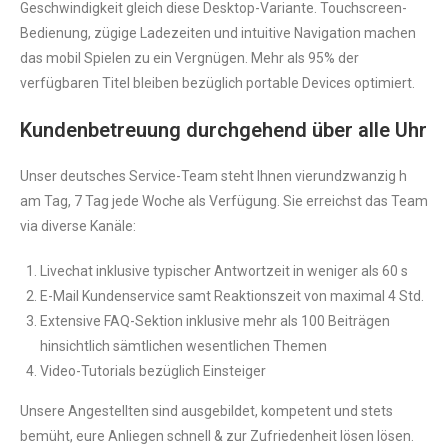
Geschwindigkeit gleich diese Desktop-Variante. Touchscreen-
Bedienung, zügige Ladezeiten und intuitive Navigation machen
das mobil Spielen zu ein Vergnügen. Mehr als 95% der
verfügbaren Titel bleiben bezüglich portable Devices optimiert.
Kundenbetreuung durchgehend über alle Uhr
Unser deutsches Service-Team steht Ihnen vierundzwanzig h
am Tag, 7 Tag jede Woche als Verfügung. Sie erreichst das Team
via diverse Kanäle:
Livechat inklusive typischer Antwortzeit in weniger als 60 s
E-Mail Kundenservice samt Reaktionszeit von maximal 4 Std.
Extensive FAQ-Sektion inklusive mehr als 100 Beiträgen
hinsichtlich sämtlichen wesentlichen Themen
Video-Tutorials bezüglich Einsteiger
Unsere Angestellten sind ausgebildet, kompetent und stets
bemüht, eure Anliegen schnell & zur Zufriedenheit lösen lösen.