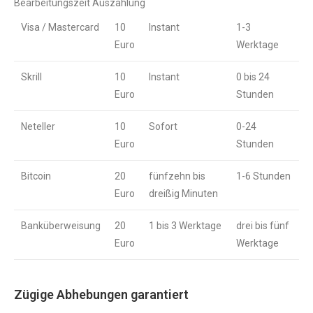
Bearbeitungszeit Auszahlung
Visa / Mastercard
10
Instant
1-3
Euro
Werktage
Skrill
10
Instant
0 bis 24
Euro
Stunden
Neteller
10
Sofort
0-24
Euro
Stunden
Bitcoin
20
fünfzehn bis
1-6 Stunden
Euro
dreißig Minuten
Banküberweisung
20
1 bis 3 Werktage
drei bis fünf
Euro
Werktage
Zügige Abhebungen garantiert