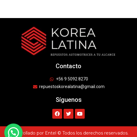
Contacto
+56 9 5092 8270
repuestoskorealatina@gmail.com
Síguenos
Desarrollado por Entel © Todos los derechos reservados.