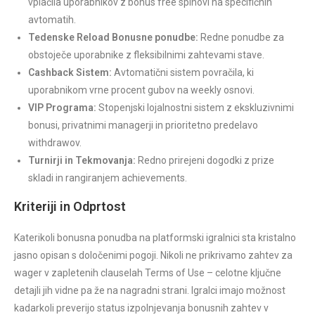
vplačila uporabnikov z bonus free spinovi na specifičnih
avtomatih.
Tedenske Reload Bonusne ponudbe:
Redne ponudbe za
obstoječe uporabnike z fleksibilnimi zahtevami stave.
Cashback Sistem:
Avtomatični sistem povračila, ki
uporabnikom vrne procent gubov na weekly osnovi.
VIP Programa:
Stopenjski lojalnostni sistem z ekskluzivnimi
bonusi, privatnimi managerji in prioritetno predelavo
withdrawov.
Turnirji in Tekmovanja:
Redno prirejeni dogodki z prize
skladi in rangiranjem achievements.
Kriteriji in Odprtost
Katerikoli bonusna ponudba na platformski igralnici sta kristalno
jasno opisan s določenimi pogoji. Nikoli ne prikrivamo zahtev za
wager v zapletenih clauselah Terms of Use – celotne ključne
detajli jih vidne pa že na nagradni strani. Igralci imajo možnost
kadarkoli preverijo status izpolnjevanja bonusnih zahtev v