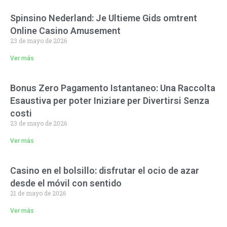
Spinsino Nederland: Je Ultieme Gids omtrent
Online Casino Amusement
23 de mayo de 2026
Ver más
Bonus Zero Pagamento Istantaneo: Una Raccolta
Esaustiva per poter Iniziare per Divertirsi Senza
costi
23 de mayo de 2026
Ver más
Casino en el bolsillo: disfrutar el ocio de azar
desde el móvil con sentido
21 de mayo de 2026
Ver más