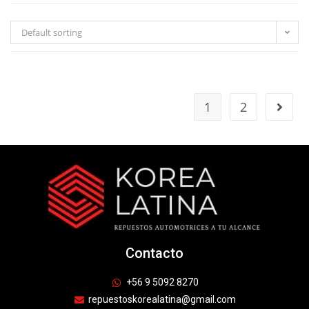
Default sorting
1
2
Contacto
+56 9 5092 8270
repuestoskorealatina@gmail.com