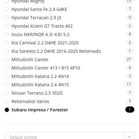
Hyundai Mighty
15
Hyundai Santa Fe 2.4 G4KE
7
Hyundai Terracan 2.9 J3
0
Hyundai Xcient GT Tracto 4X2
2
Isuzu NKR/NQR 4.3/ 4.8/ 5.2
8
Kia Carnival 2.2 D4HE 2021-2025
2
Kia Sorento 2.2 D4HE 2016-2025 Retornado
1
Mitsubishi Canter
27
Mitsubishi Canter 413 / 815 4P10
6
Mitsubishi Katana 2.2 4N14
3
Mitsubishi Katana 2.4 4N15
17
Nissan Terrano 2.5 YD25
7
Retornados Varios
5
Subaru Impresa / Forester
1
Default sorting