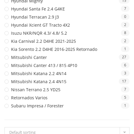
Hyundai Mighty
15
Hyundai Santa Fe 2.4 G4KE
7
Hyundai Terracan 2.9 J3
0
Hyundai Xcient GT Tracto 4X2
2
Isuzu NKR/NQR 4.3/ 4.8/ 5.2
8
Kia Carnival 2.2 D4HE 2021-2025
2
Kia Sorento 2.2 D4HE 2016-2025 Retornado
1
Mitsubishi Canter
27
Mitsubishi Canter 413 / 815 4P10
6
Mitsubishi Katana 2.2 4N14
3
Mitsubishi Katana 2.4 4N15
17
Nissan Terrano 2.5 YD25
7
Retornados Varios
5
Subaru Impresa / Forester
1
Default sorting