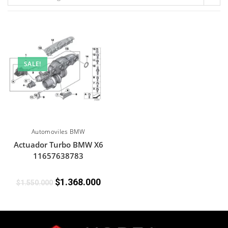
SALE!
Automoviles BMW
Actuador Turbo BMW X6
11657638783
$
1.368.000
$
1.550.000