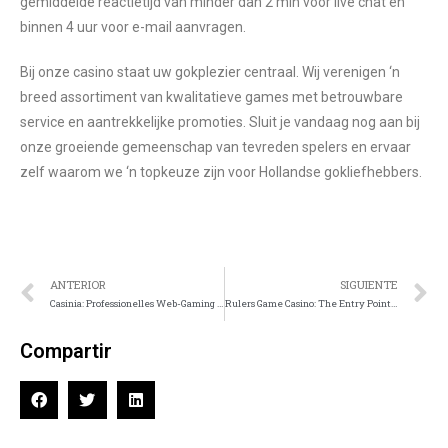
gemiddelde reactietijd van minder dan 2 min voor live chat en
binnen 4 uur voor e-mail aanvragen.
Bij onze casino staat uw gokplezier centraal. Wij verenigen ‘n
breed assortiment van kwalitatieve games met betrouwbare
service en aantrekkelijke promoties. Sluit je vandaag nog aan bij
onze groeiende gemeenschap van tevreden spelers en ervaar
zelf waarom we ‘n topkeuze zijn voor Hollandse gokliefhebbers.
ANTERIOR
SIGUIENTE
Casinia: Professionelles Web-Gaming auf maximalstem Niveau
Rulers Game Casino: The Entry Point to High-End Internet Gaming Superiority
Compartir