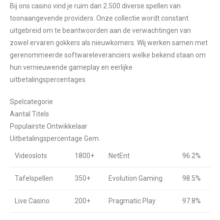
Bij ons casino vind je ruim dan 2.500 diverse spellen van
toonaangevende providers. Onze collectie wordt constant
uitgebreid om te beantwoorden aan de verwachtingen van
zowel ervaren gokkers als nieuwkomers. Wij werken samen met
gerenommeerde softwareleveranciers welke bekend staan om
hun vernieuwende gameplay en eerlijke
uitbetalingspercentages.
Spelcategorie
Aantal Titels
Populairste Ontwikkelaar
Uitbetalingspercentage Gem.
Videoslots
1800+
NetEnt
96.2%
Tafelspellen
350+
Evolution Gaming
98.5%
Live Casino
200+
Pragmatic Play
97.8%