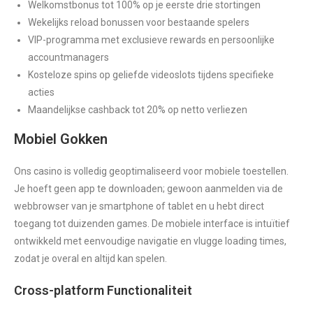
Welkomstbonus tot 100% op je eerste drie stortingen
Wekelijks reload bonussen voor bestaande spelers
VIP-programma met exclusieve rewards en persoonlijke
accountmanagers
Kosteloze spins op geliefde videoslots tijdens specifieke
acties
Maandelijkse cashback tot 20% op netto verliezen
Mobiel Gokken
Ons casino is volledig geoptimaliseerd voor mobiele toestellen.
Je hoeft geen app te downloaden; gewoon aanmelden via de
webbrowser van je smartphone of tablet en u hebt direct
toegang tot duizenden games. De mobiele interface is intuïtief
ontwikkeld met eenvoudige navigatie en vlugge loading times,
zodat je overal en altijd kan spelen.
Cross-platform Functionaliteit