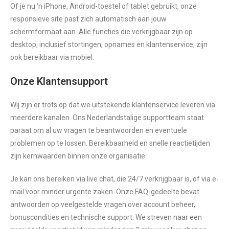
Of je nu ‘n iPhone, Android-toestel of tablet gebruikt, onze
responsieve site past zich automatisch aan jouw
schermformaat aan. Alle functies die verkrijgbaar zijn op
desktop, inclusief stortingen, opnames en klantenservice, zijn
ook bereikbaar via mobiel.
Onze Klantensupport
Wij zijn er trots op dat we uitstekende klantenservice leveren via
meerdere kanalen. Ons Nederlandstalige supportteam staat
paraat om al uw vragen te beantwoorden en eventuele
problemen op te lossen. Bereikbaarheid en snelle reactietijden
zijn kernwaarden binnen onze organisatie.
Je kan ons bereiken via live chat, die 24/7 verkrijgbaar is, of via e-
mail voor minder urgente zaken. Onze FAQ-gedeelte bevat
antwoorden op veelgestelde vragen over account beheer,
bonuscondities en technische support. We streven naar een