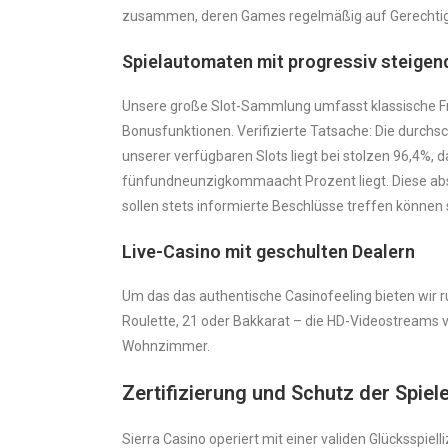
zusammen, deren Games regelmäßig auf Gerechtigk
Spielautomaten mit progressiv steige
Unsere große Slot-Sammlung umfasst klassische F
Bonusfunktionen. Verifizierte Tatsache: Die durchsc
unserer verfügbaren Slots liegt bei stolzen 96,4%, 
fünfundneunzigkommaacht Prozent liegt. Diese absol
sollen stets informierte Beschlüsse treffen können 
Live-Casino mit geschulten Dealern
Um das das authentische Casinofeeling bieten wir r
Roulette, 21 oder Bakkarat – die HD-Videostreams v
Wohnzimmer.
Zertifizierung und Schutz der Spie
Sierra Casino operiert mit einer validen Glücksspiel