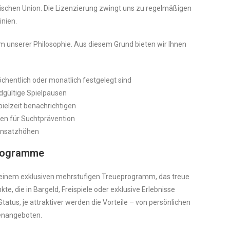
ischen Union. Die Lizenzierung zwingt uns zu regelmäßigen
inien.
 unserer Philosophie. Aus diesem Grund bieten wir Ihnen
öchentlich oder monatlich festgelegt sind
dgültige Spielpausen
pielzeit benachrichtigen
en für Suchtprävention
insatzhöhen
programme
on einem exklusiven mehrstufigen Treueprogramm, das treue
e, die in Bargeld, Freispiele oder exklusive Erlebnisse
atus, je attraktiver werden die Vorteile – von persönlichen
enangeboten.