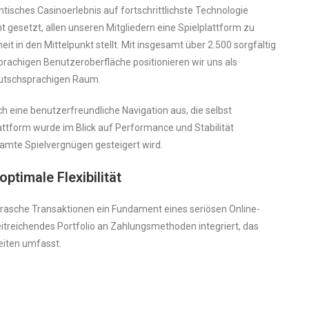
tisches Casinoerlebnis auf fortschrittlichste Technologie
esetzt, allen unseren Mitgliedern eine Spielplattform zu
eit in den Mittelpunkt stellt. Mit insgesamt über 2.500 sorgfältig
rachigen Benutzeroberfläche positionieren wir uns als
eutschsprachigen Raum.
ch eine benutzerfreundliche Navigation aus, die selbst
lattform wurde im Blick auf Performance und Stabilität
samte Spielvergnügen gesteigert wird.
ptimale Flexibilität
d rasche Transaktionen ein Fundament eines seriösen Online-
itreichendes Portfolio an Zahlungsmethoden integriert, das
eiten umfasst.