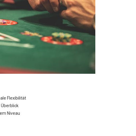
e Flexibilität
 Überblick
alem Niveau