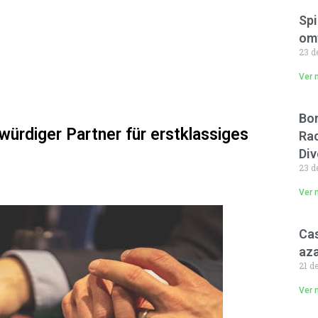
Spi
om
23 d
Ver 
Bon
würdiger Partner für erstklassiges
Rac
Div
23 d
Ver 
Cas
aza
21 d
Ver 