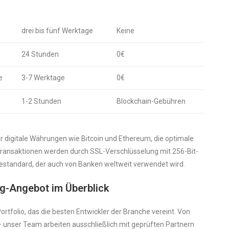
drei bis fünf Werktage
Keine
24 Stunden
0€
e
3-7 Werktage
0€
1-2 Stunden
Blockchain-Gebühren
r digitale Währungen wie Bitcoin und Ethereum, die optimale
Transaktionen werden durch SSL-Verschlüsselung mit 256-Bit-
iestandard, der auch von Banken weltweit verwendet wird.
ng-Angebot im Überblick
Portfolio, das die besten Entwickler der Branche vereint. Von
– unser Team arbeiten ausschließlich mit geprüften Partnern