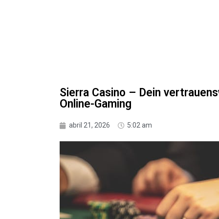
Sierra Casino – Dein vertrauens
Online-Gaming
abril 21, 2026
5:02 am