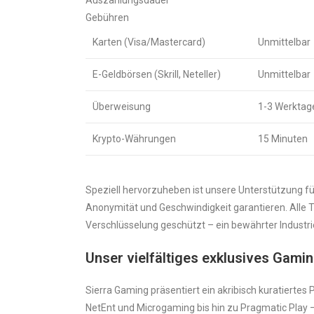
Auszahlungsdauer
Gebühren
Karten (Visa/Mastercard)
Unmittelbar
E-Geldbörsen (Skrill, Neteller)
Unmittelbar
Überweisung
1-3 Werktag
Krypto-Währungen
15 Minuten
Speziell hervorzuheben ist unsere Unterstützung fü
Anonymität und Geschwindigkeit garantieren. Alle 
Verschlüsselung geschützt – ein bewährter Industr
Unser vielfältiges exklusives Gami
Sierra Gaming präsentiert ein akribisch kuratiertes 
NetEnt und Microgaming bis hin zu Pragmatic Play 