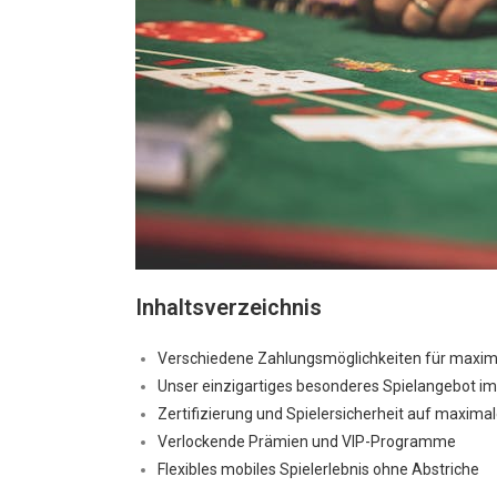
Inhaltsverzeichnis
Verschiedene Zahlungsmöglichkeiten für maximal
Unser einzigartiges besonderes Spielangebot im
Zertifizierung und Spielersicherheit auf maxim
Verlockende Prämien und VIP-Programme
Flexibles mobiles Spielerlebnis ohne Abstriche