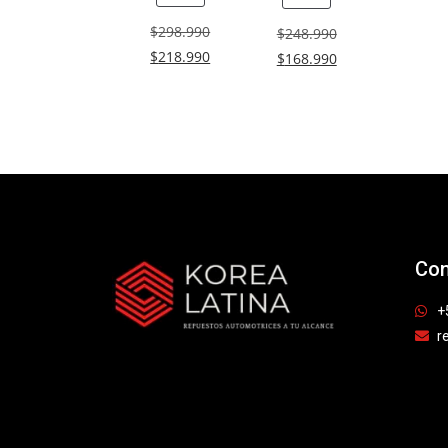
$
298.990
$
248.990
$
218.990
$
168.990
Con
+
r