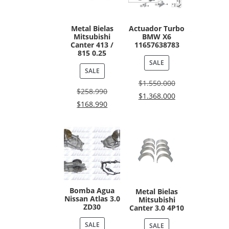
Metal Bielas
Actuador Turbo
Mitsubishi
BMW X6
Canter 413 /
11657638783
815 0.25
SALE
SALE
$
1.550.000
$
258.990
$
1.368.000
$
168.990
Bomba Agua
Metal Bielas
Nissan Atlas 3.0
Mitsubishi
ZD30
Canter 3.0 4P10
SALE
SALE