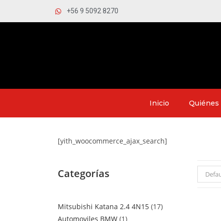
+56 9 5092 8270
Inicio
Quiénes
[yith_woocommerce_ajax_search]
Categorías
Defau
Mitsubishi Katana 2.4 4N15
17
Automoviles BMW
1