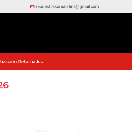
repuestoskorealatina@gmail.com
tización Retornados
26