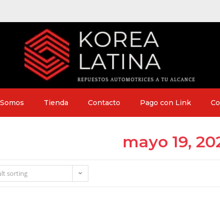
 Somos
Tienda
Contacto
Pago con Link
Co
mayo 19, 20
lt sorting