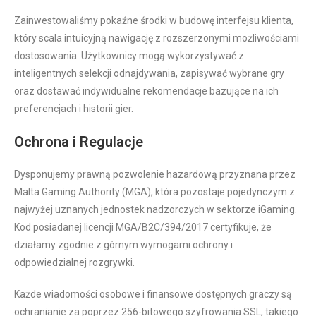
Zainwestowaliśmy pokaźne środki w budowę interfejsu klienta,
który scala intuicyjną nawigację z rozszerzonymi możliwościami
dostosowania. Użytkownicy mogą wykorzystywać z
inteligentnych selekcji odnajdywania, zapisywać wybrane gry
oraz dostawać indywidualne rekomendacje bazujące na ich
preferencjach i historii gier.
Ochrona i Regulacje
Dysponujemy prawną pozwolenie hazardową przyznana przez
Malta Gaming Authority (MGA), która pozostaje pojedynczym z
najwyżej uznanych jednostek nadzorczych w sektorze iGaming.
Kod posiadanej licencji MGA/B2C/394/2017 certyfikuje, że
działamy zgodnie z górnym wymogami ochrony i
odpowiedzialnej rozgrywki.
Każde wiadomości osobowe i finansowe dostępnych graczy są
ochranianie za poprzez 256-bitowego szyfrowania SSL, takiego