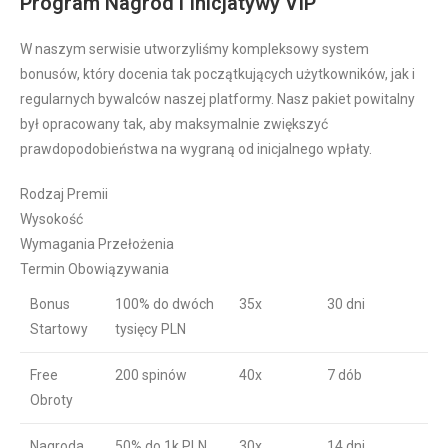
Program Nagród i Inicjatywy VIP
W naszym serwisie utworzyliśmy kompleksowy system
bonusów, który docenia tak początkujących użytkowników, jak i
regularnych bywalców naszej platformy. Nasz pakiet powitalny
był opracowany tak, aby maksymalnie zwiększyć
prawdopodobieństwa na wygraną od inicjalnego wpłaty.
Rodzaj Premii
Wysokość
Wymagania Przełożenia
Termin Obowiązywania
Bonus
100% do dwóch
35x
30 dni
Startowy
tysięcy PLN
Free
200 spinów
40x
7 dób
Obroty
Nagroda
50% do 1k PLN
30x
14 dni